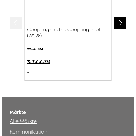
Coupling and decoupling tool
(W225)
22645861
74_Z-0-0-225
-
Märkte
Alle Märkte
Kommunikation