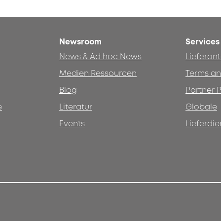
Newsroom
Services
News & Ad hoc News
Lieferan
Medien Ressourcen
Terms an
Blog
Partner P
e
Literatur
Globale
Events
Lieferdie