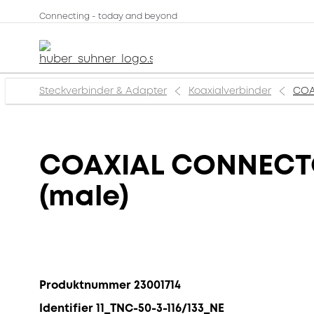
Connecting - today and beyond
Steckverbinder & Adapter
Koaxialverbinder
COA
COAXIAL CONNECTOR
(male)
Produktnummer 23001714
Identifier 11_TNC-50-3-116/133_NE