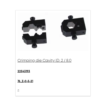
Crimping die Cavity ID: 2 / 8.0
22543193
76_Z-0-5-21
-