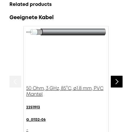
Related products
Geeignete Kabel
50 Ohm, 3 GHz, 85°C, ø1.8 mm, PVC
Mantel
22511913
G_01132-06
-