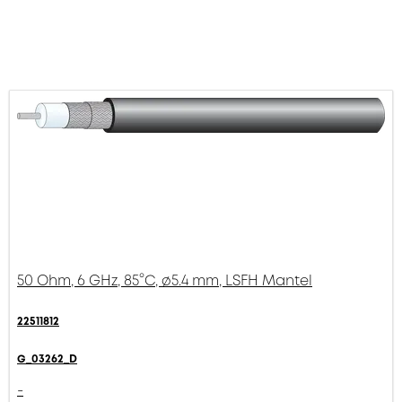
50 Ohm, 6 GHz, 85°C, ø5.4 mm, LSFH Mantel
22511812
G_03262_D
-