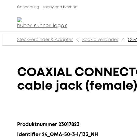
Connecting - today and beyond
Steckverbinder & Adapter
Koaxialverbinder
COA
COAXIAL CONNECTO
cable jack (female
Produktnummer 23017823
Identifier 24_QMA-50-3-1/133_NH