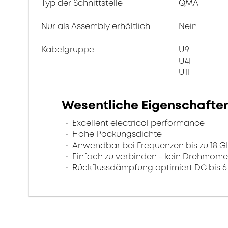
Typ der Schnittstelle
QMA
Nur als Assembly erhältlich
Nein
Kabelgruppe
U9
U41
U11
Wesentliche Eigenschafte
Excellent electrical performance
Hohe Packungsdichte
Anwendbar bei Frequenzen bis zu 18 G
Einfach zu verbinden - kein Drehmome
Rückflussdämpfung optimiert DC bis 6