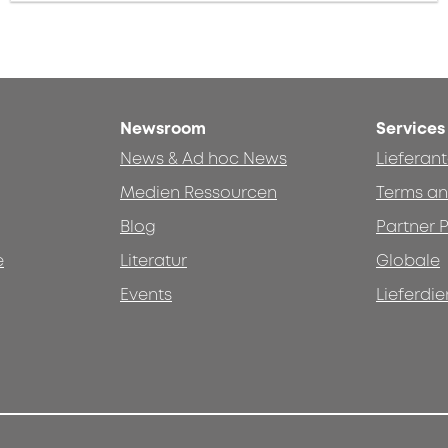
Newsroom
Services
News & Ad hoc News
Lieferan
Medien Ressourcen
Terms an
Blog
Partner P
e
Literatur
Globale
Events
Lieferdie