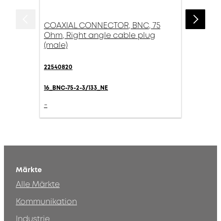
COAXIAL CONNECTOR, BNC, 75
Ohm, Right angle cable plug
(male)
22540820
16_BNC-75-2-3/133_NE
-
Märkte
Alle Märkte
Kommunikation
Industrie