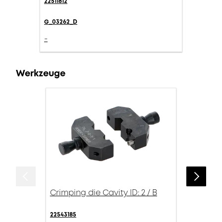
22511812
G_03262_D
-
Werkzeuge
Crimping die Cavity ID: 2 / B
22543185