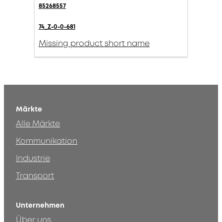
85268557
74_Z-0-0-681
Missing product short name
Märkte
Alle Märkte
Kommunikation
Industrie
Transport
Unternehmen
Über uns