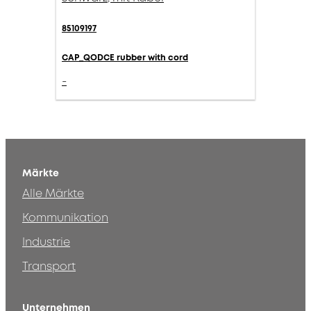
85109197
CAP_QODCE rubber with cord
-
Märkte
Alle Märkte
Kommunikation
Industrie
Transport
Unternehmen