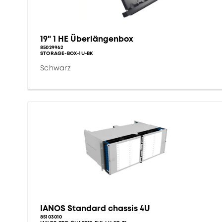
19" 1 HE Überlängenbox
85029962
STORAGE-BOX-1U-BK
Schwarz
IANOS Standard chassis 4U
85103010