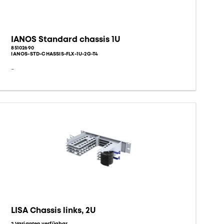
IANOS Standard chassis 1U
85102690
IANOS-STD-CHASSIS-FLX-1U-2G-T4
-
LISA Chassis links, 2U
2 Varianten verfügbar