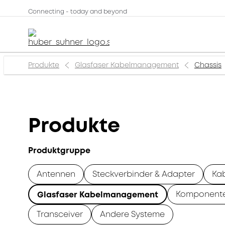
Connecting - today and beyond
Produkte
Glasfaser Kabelmanagement
Chassis
Produkte
Produktgruppe
Antennen
Steckverbinder & Adapter
Ka
Komponent
Glasfaser Kabelmanagement
Transceiver
Andere Systeme