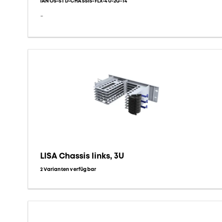
IANOS-STD-CHASSIS-FLX-4U-2G-T4
-
LISA Chassis links, 3U
2 Varianten verfügbar