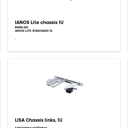
IANOS Lite chassis 1U
85086220
IANOS-LITE-STANDARD-T4
-
LISA Chassis links, 1U
2 Varianten verfügbar