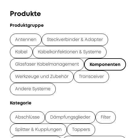
Produkte
Produktgruppe
Antennen
Steckverbinder & Adapter
Kabel
Kabelkonfektionen & Systeme
Glasfaser Kabelmanagement
Komponenten
Werkzeuge und Zubehör
Transceiver
Andere Systeme
Kategorie
Abschlüsse
Dämpfungsglieder
Filter
Splitter & Kupplungen
Tappers