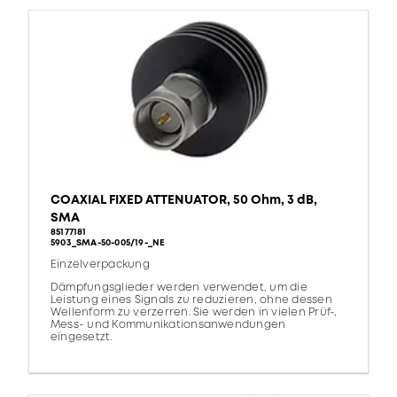
COAXIAL FIXED ATTENUATOR, 50 Ohm, 3 dB,
SMA
85177181
5903_SMA-50-005/19-_NE
Einzelverpackung
Dämpfungsglieder werden verwendet, um die
Leistung eines Signals zu reduzieren, ohne dessen
Wellenform zu verzerren. Sie werden in vielen Prüf-,
Mess- und Kommunikationsanwendungen
eingesetzt.