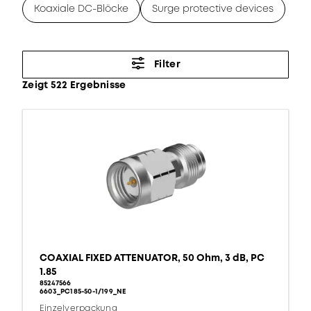
Koaxiale DC-Blöcke
Surge protective devices
Filter
Zeigt 522 Ergebnisse
COAXIAL FIXED ATTENUATOR, 50 Ohm, 3 dB, PC
1.85
85247566
6603_PC185-50-1/199_NE
Einzelverpackung