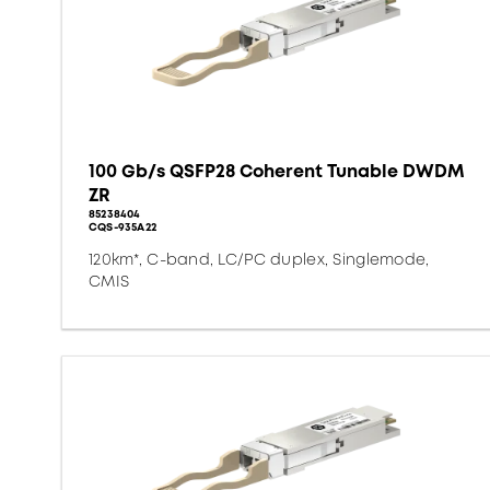
100 Gb/s QSFP28 Coherent Tunable DWDM
ZR
85238404
CQS-935A22
120km*, C-band, LC/PC duplex, Singlemode,
CMIS