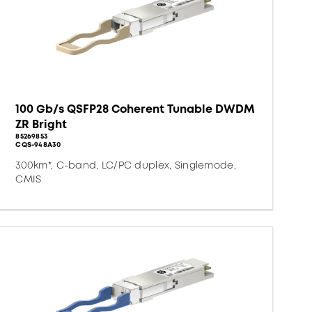
100 Gb/s QSFP28 Coherent Tunable DWDM
ZR Bright
85269853
CQS-948A30
300km*, C-band, LC/PC duplex, Singlemode,
CMIS