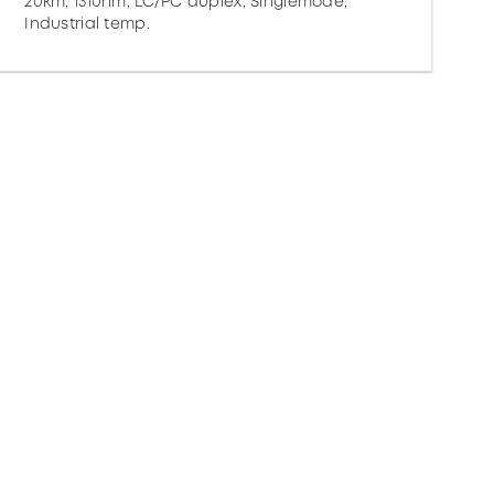
20km, 1310nm, LC/PC duplex, Singlemode,
Industrial temp.