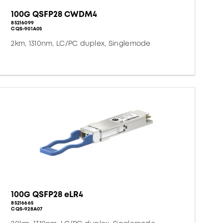
100G QSFP28 CWDM4
85216099
CQS-901A05
2km, 1310nm, LC/PC duplex, Singlemode
100G QSFP28 eLR4
85216665
CQS-928A07