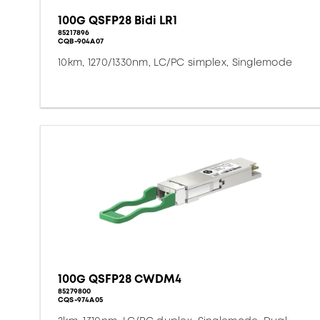
100G QSFP28 Bidi LR1
85217896
CQB-904A07
10km, 1270/1330nm, LC/PC simplex, Singlemode
100G QSFP28 CWDM4
85279800
CQS-974A05