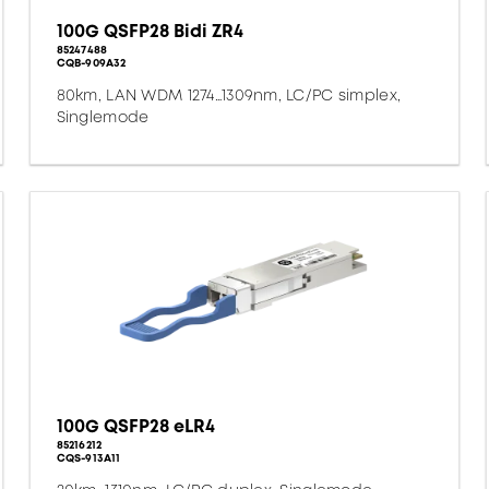
100G QSFP28 Bidi ZR4
85247488
CQB-909A32
80km, LAN WDM 1274…1309nm, LC/PC simplex,
Singlemode
100G QSFP28 eLR4
85216212
CQS-913A11