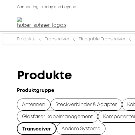
Connecting - today and beyond
Produkte
Transceiver
Pluggable Transceiver
Produkte
Produktgruppe
Antennen
Steckverbinder & Adapter
Ka
Glasfaser Kabelmanagement
Komponente
Andere Systeme
Transceiver