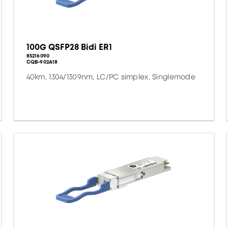
100G QSFP28 Bidi ER1
85216090
CQB-902A18
40km, 1304/1309nm, LC/PC simplex, Singlemode