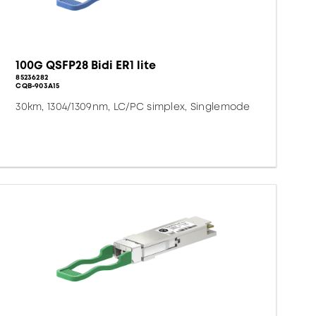
100G QSFP28 Bidi ER1 lite
85236282
CQB-903A15
30km, 1304/1309nm, LC/PC simplex, Singlemode