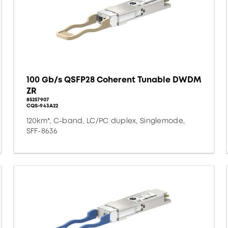
100 Gb/s QSFP28 Coherent Tunable DWDM
ZR
85257907
CQS-943A22
120km*, C-band, LC/PC duplex, Singlemode,
SFF-8636