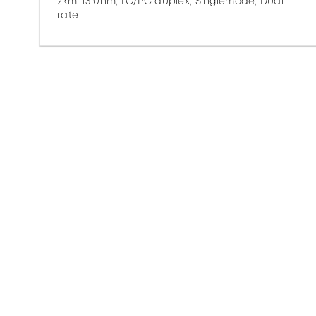
2km, 1310nm, LC/PC duplex, Singlemode, Dual
rate