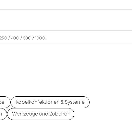
25G / 40G / 50G / 100G
bel
Kabelkonfektionen & Systeme
n
Werkzeuge und Zubehör