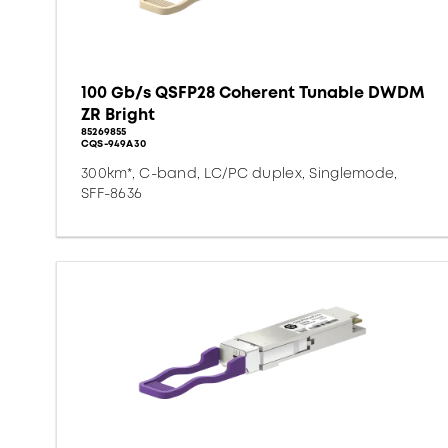
100 Gb/s QSFP28 Coherent Tunable DWDM
ZR Bright
85269855
CQS-949A30
300km*, C-band, LC/PC duplex, Singlemode,
SFF-8636