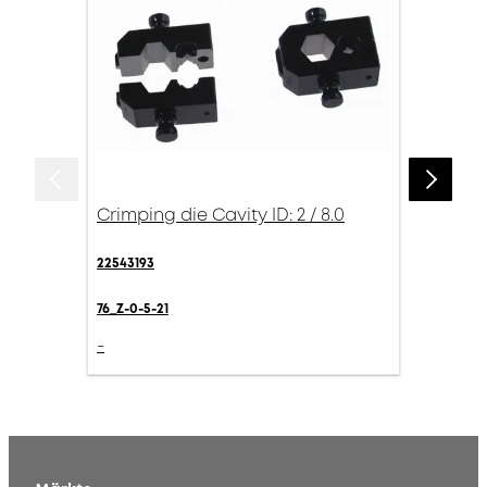
Crimping die Cavity ID: 2 / 8.0
22543193
76_Z-0-5-21
-