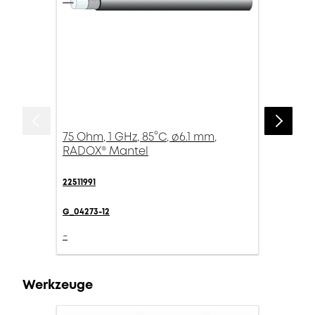
75 Ohm, 1 GHz, 85°C, ø6.1 mm,
RADOX® Mantel
22511991
G_04273-12
-
Werkzeuge