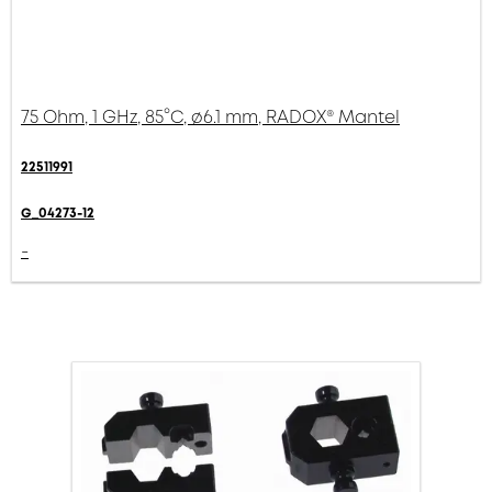
75 Ohm, 1 GHz, 85°C, ø6.1 mm, RADOX® Mantel
22511991
G_04273-12
-