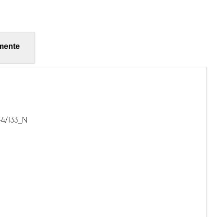
mente
-4/133_N