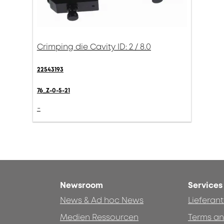
Crimping die Cavity ID: 2 / 8.0
22543193
76_Z-0-5-21
-
Newsroom
Services
News & Ad hoc News
Lieferan
Medien Ressourcen
Terms an