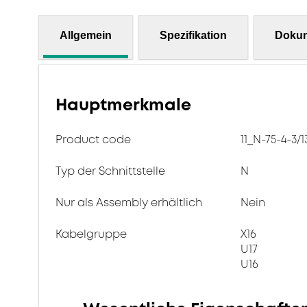
Allgemein
Spezifikation
Doku
Hauptmerkmale
Product code
11_N-75-4-3/
Typ der Schnittstelle
N
Nur als Assembly erhältlich
Nein
Kabelgruppe
X16
U17
U16