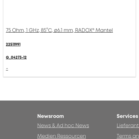
75 Ohm, 1 GHz, 85°C, ø6.1 mm, RADOX® Mantel
22511991
G_04273-12
-
Newsroom
Services
News & Ad hoc News
Lieferan
Medien Ressourcen
Terms an