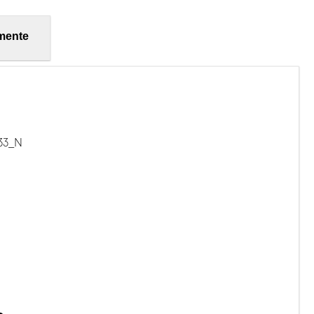
mente
133_N