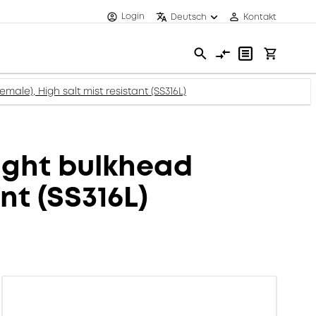
Login
Deutsch
Kontakt
le), High salt mist resistant (SS316L)
ight bulkhead
nt (SS316L)