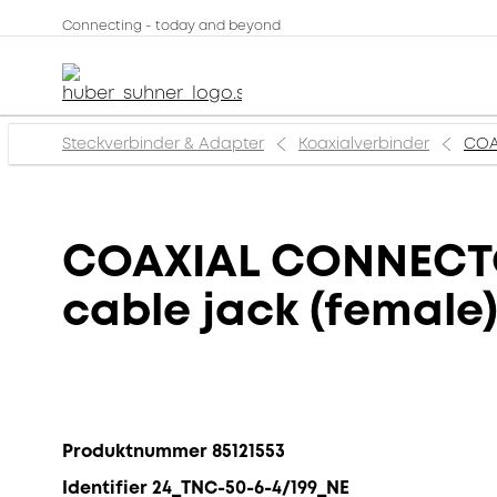
Connecting - today and beyond
Steckverbinder & Adapter
Koaxialverbinder
COAX
COAXIAL CONNECTOR
cable jack (female),
Produktnummer 85121553
Identifier 24_TNC-50-6-4/199_NE