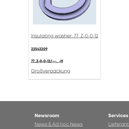
Insulating washer: 77_Z-0-0-12
22543209
77_Z-0-0-12/---_ -H
Großverpackung
Newsroom
Services
News & Ad hoc News
Lieferan