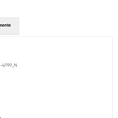
mente
-4/199_N