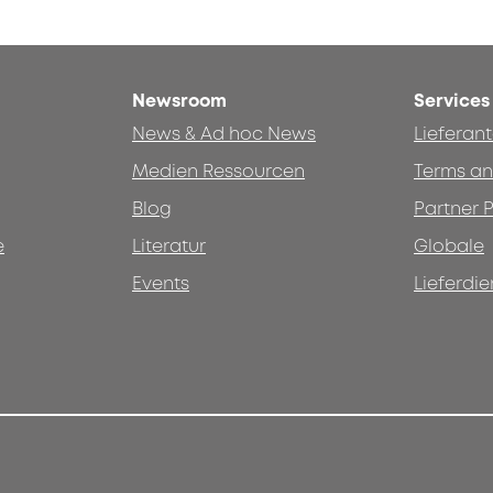
Newsroom
Services
News & Ad hoc News
Lieferan
Medien Ressourcen
Terms an
Blog
Partner P
e
Literatur
Globale
Events
Lieferdie