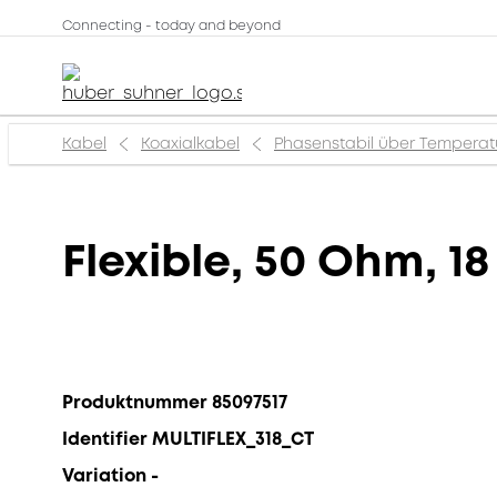
Connecting - today and beyond
Kabel
Koaxialkabel
Phasenstabil über Temperat
Flexible, 50 Ohm, 1
Produktnummer 85097517
Identifier MULTIFLEX_318_CT
Variation -