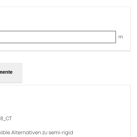
m
mente
18_CT
exible Alternativen zu semi-rigid