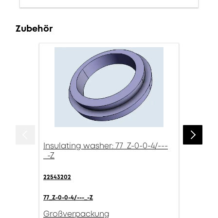
Zubehör
Insulating washer: 77_Z-0-0-4/---
_-Z
22543202
77_Z-0-0-4/---_-Z
Großverpackung