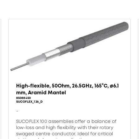
High-flexible, 50Ohm, 26.5GHz, 165°C, ø6.1
mm, Aramid Mantel
85088450
SUCOFLEX_126_D
-
SUCOFLEX 100 assemblies offer a balance of
low-loss and high flexibility with their rotary
swaged centre conductor. Ideal for critical