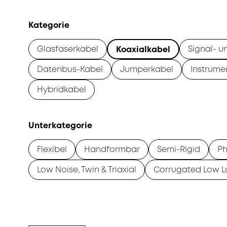
Kategorie
Glasfaserkabel
Signal- u
Koaxialkabel
Datenbus-Kabel
Jumperkabel
Instrume
Hybridkabel
Unterkategorie
Flexibel
Handformbar
Semi-Rigid
Ph
Low Noise, Twin & Triaxial
Corrugated Low L