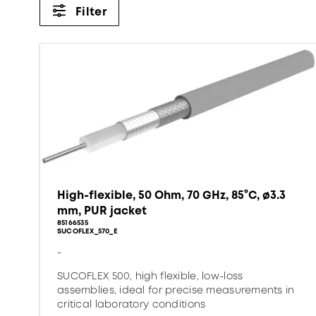
Filter
High-flexible, 50 Ohm, 70 GHz, 85°C, ø3.3
mm, PUR jacket
85166535
SUCOFLEX_570_E
-
SUCOFLEX 500, high flexible, low-loss
assemblies, ideal for precise measurements in
critical laboratory conditions