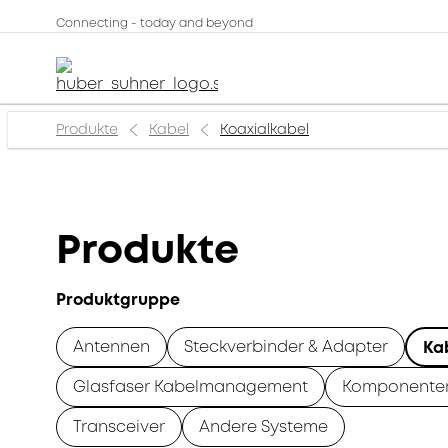
Connecting - today and beyond
Produkte
Kabel
Koaxialkabel
Produkte
Produktgruppe
Antennen
Steckverbinder & Adapter
Ka
Glasfaser Kabelmanagement
Komponente
Transceiver
Andere Systeme