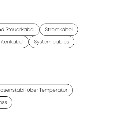
nd Steuerkabel
Stromkabel
ntenkabel
System cables
asenstabil über Temperatur
oss