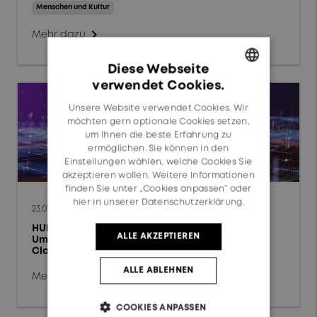
Hochleistungs-
Menschen und Kultur
Ladesysteme
chevron_right
Mehr dazu
Prüf- & Messtechnik
Diese Webseite
Rechenzentren
verwendet Cookies.
GERMAN
Festnetz
Unsere Website verwendet Cookies. Wir
ENGLISH
möchten gern optionale Cookies setzen,
Mobilfunknetz
um Ihnen die beste Erfahrung zu
ermöglichen. Sie können in den
Automobil
Einstellungen wählen, welche Cookies Sie
akzeptieren wollen. Weitere Informationen
finden Sie unter „Cookies anpassen“ oder
Schienenfahrzeuge
hier in unserer Datenschutzerklärung.
23.07.2026
HUBER+SUHNER schliesst globale
ALLE AKZEPTIEREN
Umstellung auf SAP S/4HANA Private
Technologie
Cloud erfolgreich ab
Hochfrequenz
ALLE ABLEHNEN
chevron_right
Mehr dazu
Fiberoptik
COOKIES ANPASSEN