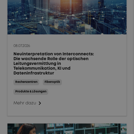
08.07.2026
Neuinterpretation von Interconnects:
Die wachsende Rolle der optischen
Leitungsvermittlung in
Telekommunikation, KI und
Dateninfrastruktur
Rechenzentren
Fiberoptik
Produkte & Lösungen
chevron_right
Mehr dazu