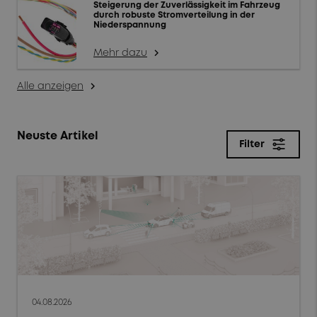
Steigerung der Zuverlässigkeit im Fahrzeug
durch robuste Stromverteilung in der
Niederspannung
Mehr dazu
arrow_forward_ios
Alle anzeigen
arrow_forward_ios
Neuste Artikel
Filter
close
Filter
Themen
Produkte & Lösungen
Markttrends
04.08.2026