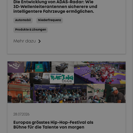
Die Entwicklung von ADAS-Radar: Wie
Fallstudien
3D-Wellenleiterantennen sicherere und
intelligentere Fahrzeuge ermöglichen.
Tipps und Tricks
Automobil
Niederfrequenz
Veranstaltungen und
Produkte & Lösungen
Webinare
chevron_right
Mehr dazu
Menschen und Kultur
Nachhaltigkeit
Märkte
Luft- und Raumfahrt
Wehrtechnik
Energie
28.07.2026
Europas grösstes Hip-Hop-Festival als
Allgemeine Industrie
Bühne für die Talente von morgen