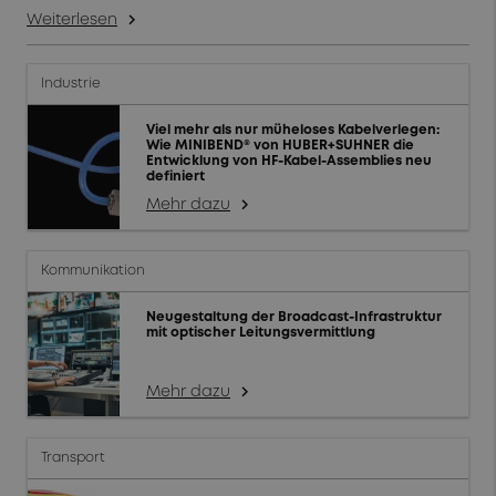
Weiterlesen
arrow_forward_ios
Industrie
Viel mehr als nur müheloses Kabelverlegen:
Wie MINIBEND® von HUBER+SUHNER die
Entwicklung von HF-Kabel-Assemblies neu
definiert
Mehr dazu
arrow_forward_ios
Kommunikation
Neugestaltung der Broadcast-Infrastruktur
mit optischer Leitungsvermittlung
Mehr dazu
arrow_forward_ios
Transport