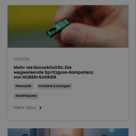
13.07.2026
Mehr als Konnektivität: Die
wegweisende Spritzguss-Kompetenz
von HUBER+SUHNER
Fiberoptik
Produkte & Lösungen
Hochfrequenz
chevron_right
Mehr dazu