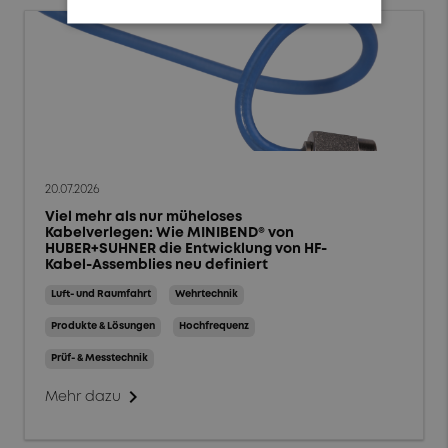
Niederfrequenz
Filter zurücksetzen
OK
20.07.2026
Viel mehr als nur müheloses
Kabelverlegen: Wie MINIBEND® von
HUBER+SUHNER die Entwicklung von HF-
Kabel-Assemblies neu definiert
Luft- und Raumfahrt
Wehrtechnik
Produkte & Lösungen
Hochfrequenz
Prüf- & Messtechnik
chevron_right
Mehr dazu