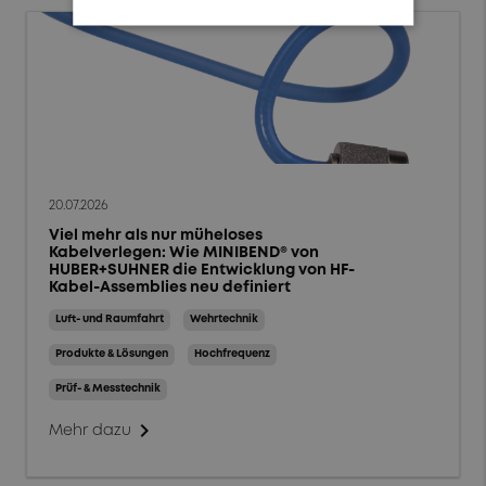
Niederfrequenz
Filter zurücksetzen
OK
20.07.2026
Viel mehr als nur müheloses
Kabelverlegen: Wie MINIBEND® von
HUBER+SUHNER die Entwicklung von HF-
Kabel-Assemblies neu definiert
Luft- und Raumfahrt
Wehrtechnik
Produkte & Lösungen
Hochfrequenz
Prüf- & Messtechnik
chevron_right
Mehr dazu