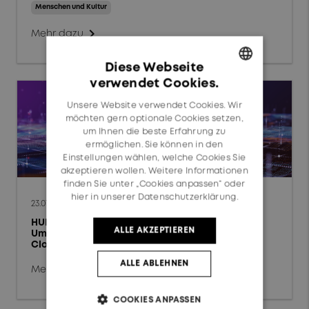
Hochleistungs-
Menschen und Kultur
Ladesysteme
chevron_right
Mehr dazu
Prüf- & Messtechnik
Diese Webseite
Rechenzentren
verwendet Cookies.
GERMAN
Festnetz
Unsere Website verwendet Cookies. Wir
ENGLISH
möchten gern optionale Cookies setzen,
Mobilfunknetz
um Ihnen die beste Erfahrung zu
ermöglichen. Sie können in den
Automobil
Einstellungen wählen, welche Cookies Sie
akzeptieren wollen. Weitere Informationen
finden Sie unter „Cookies anpassen“ oder
Schienenfahrzeuge
hier in unserer Datenschutzerklärung.
23.07.2026
HUBER+SUHNER schliesst globale
ALLE AKZEPTIEREN
Umstellung auf SAP S/4HANA Private
Technologie
Cloud erfolgreich ab
Hochfrequenz
ALLE ABLEHNEN
chevron_right
Mehr dazu
Fiberoptik
COOKIES ANPASSEN