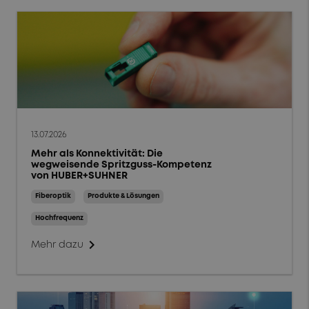
13.07.2026
Mehr als Konnektivität: Die
wegweisende Spritzguss-Kompetenz
von HUBER+SUHNER
Fiberoptik
Produkte & Lösungen
Hochfrequenz
chevron_right
Mehr dazu