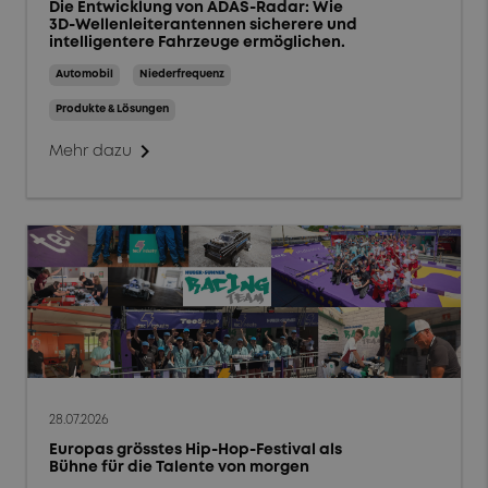
Die Entwicklung von ADAS-Radar: Wie
Fallstudien
3D-Wellenleiterantennen sicherere und
intelligentere Fahrzeuge ermöglichen.
Tipps und Tricks
Automobil
Niederfrequenz
Veranstaltungen und
Produkte & Lösungen
Webinare
chevron_right
Mehr dazu
Menschen und Kultur
Nachhaltigkeit
Märkte
Luft- und Raumfahrt
Wehrtechnik
Energie
28.07.2026
Europas grösstes Hip-Hop-Festival als
Allgemeine Industrie
Bühne für die Talente von morgen