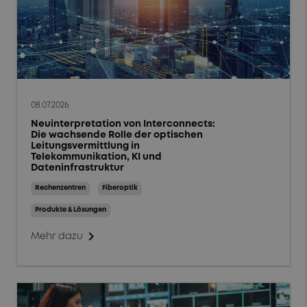
08.07.2026
Neuinterpretation von Interconnects:
Die wachsende Rolle der optischen
Leitungsvermittlung in
Telekommunikation, KI und
Dateninfrastruktur
Rechenzentren
Fiberoptik
Produkte & Lösungen
chevron_right
Mehr dazu