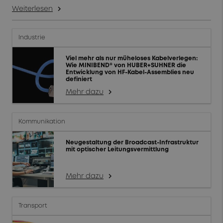
Weiterlesen
arrow_forward_ios
Industrie
Viel mehr als nur müheloses Kabelverlegen:
Wie MINIBEND® von HUBER+SUHNER die
Entwicklung von HF-Kabel-Assemblies neu
definiert
Mehr dazu
arrow_forward_ios
Kommunikation
Neugestaltung der Broadcast-Infrastruktur
mit optischer Leitungsvermittlung
Mehr dazu
arrow_forward_ios
Transport