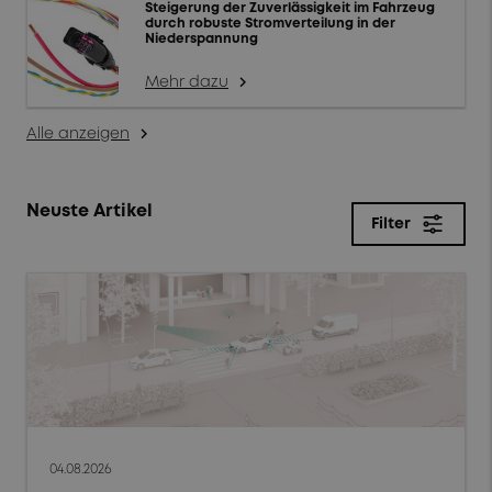
Steigerung der Zuverlässigkeit im Fahrzeug
durch robuste Stromverteilung in der
Niederspannung
Mehr dazu
arrow_forward_ios
Alle anzeigen
arrow_forward_ios
Neuste Artikel
Filter
close
Filter
Themen
Produkte & Lösungen
Markttrends
04.08.2026