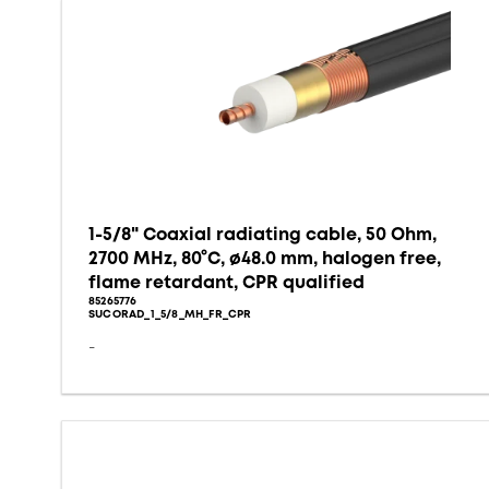
1-5/8" Coaxial radiating cable, 50 Ohm,
2700 MHz, 80°C, ø48.0 mm, halogen free,
flame retardant, CPR qualified
85265776
SUCORAD_1_5/8_MH_FR_CPR
-