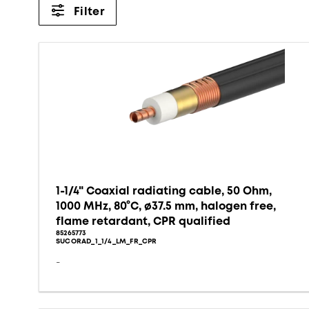
Filter
1-1/4" Coaxial radiating cable, 50 Ohm,
1000 MHz, 80°C, ø37.5 mm, halogen free,
flame retardant, CPR qualified
85265773
SUCORAD_1_1/4_LM_FR_CPR
-