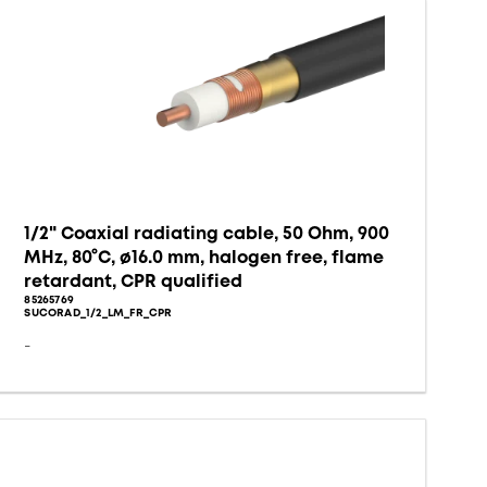
1/2" Coaxial radiating cable, 50 Ohm, 900
MHz, 80°C, ø16.0 mm, halogen free, flame
retardant, CPR qualified
85265769
SUCORAD_1/2_LM_FR_CPR
-