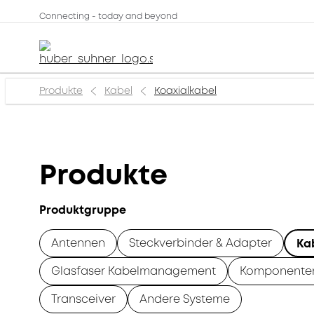
Connecting - today and beyond
Produkte
Kabel
Koaxialkabel
Produkte
Produktgruppe
Antennen
Steckverbinder & Adapter
Ka
Glasfaser Kabelmanagement
Komponente
Transceiver
Andere Systeme