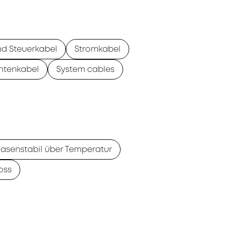
nd Steuerkabel
Stromkabel
ntenkabel
System cables
asenstabil über Temperatur
oss