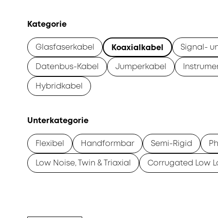
Kategorie
Glasfaserkabel
Signal- u
Koaxialkabel
Datenbus-Kabel
Jumperkabel
Instrume
Hybridkabel
Unterkategorie
Flexibel
Handformbar
Semi-Rigid
Ph
Low Noise, Twin & Triaxial
Corrugated Low L