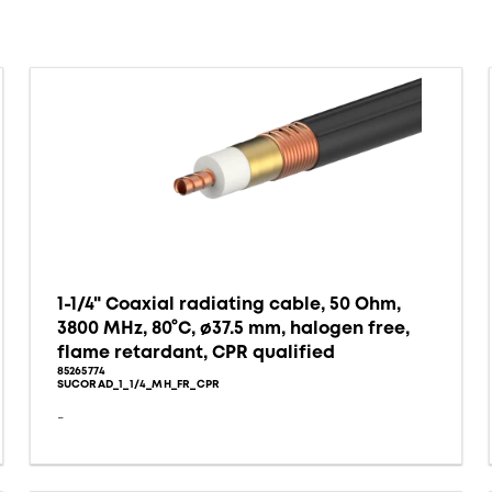
1-1/4" Coaxial radiating cable, 50 Ohm,
3800 MHz, 80°C, ø37.5 mm, halogen free,
flame retardant, CPR qualified
85265774
SUCORAD_1_1/4_MH_FR_CPR
-