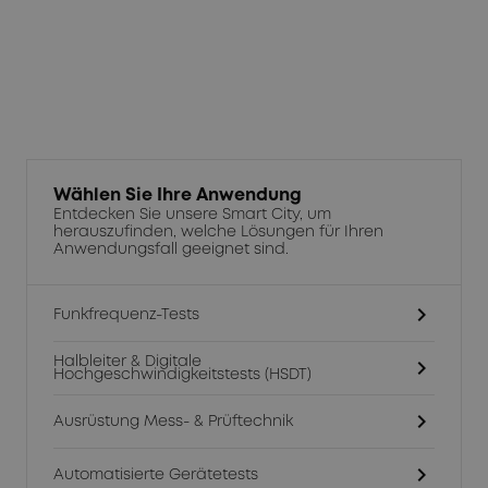
auf.
Wählen Sie Ihre Anwendung
Entdecken Sie unsere Smart City, um
herauszufinden, welche Lösungen für Ihren
Anwendungsfall geeignet sind.
chevron_right
Funkfrequenz-Tests
Halbleiter & Digitale
chevron_right
Hochgeschwindigkeitstests (HSDT)
chevron_right
Ausrüstung Mess- & Prüftechnik
chevron_right
Automatisierte Gerätetests