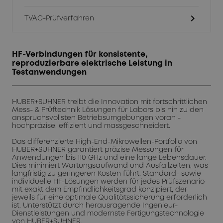
chevron_right
TVAC-Prüfverfahren
HF-Verbindungen für konsistente,
reproduzierbare elektrische Leistung in
Testanwendungen
HUBER+SUHNER treibt die Innovation mit fortschrittlichen
Mess- & Prüftechnik Lösungen für Labors bis hin zu den
anspruchsvollsten Betriebsumgebungen voran -
hochpräzise, effizient und massgeschneidert.
Das differenzierte High-End-Mikrowellen-Portfolio von
HUBER+SUHNER garantiert präzise Messungen für
Anwendungen bis 110 GHz und eine lange Lebensdauer.
Dies minimiert Wartungsaufwand und Ausfallzeiten, was
langfristig zu geringeren Kosten führt. Standard- sowie
individuelle HF-Lösungen werden für jedes Prüfszenario
mit exakt dem Empfindlichkeitsgrad konzipiert, der
jeweils für eine optimale Qualitätssicherung erforderlich
ist. Unterstützt durch herausragende Ingenieur-
Dienstleistungen und modernste Fertigungstechnologie
von HUBER+SUHNER.