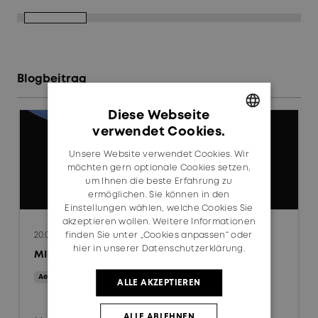
Blogbeitrag
Diese Webseite
verwendet Cookies.
GERMAN
Unsere Website verwendet Cookies. Wir
ENGLISH
möchten gern optionale Cookies setzen,
um Ihnen die beste Erfahrung zu
ermöglichen. Sie können in den
Einstellungen wählen, welche Cookies Sie
akzeptieren wollen. Weitere Informationen
finden Sie unter „Cookies anpassen“ oder
20.07.2026
hier in unserer Datenschutzerklärung.
MINIBEND® revolutioniert HF-Kabeldesign
Aerospace
Defense
+
ALLE AKZEPTIEREN
ALLE ABLEHNEN