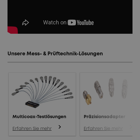
Unsere Mess- & Prüftechnik-Lösungen
Multicoax-Testlösungen
Präzisionsadapter
chevron_right
chevron_right
Erfahren Sie mehr
Erfahren Sie mehr