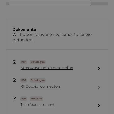
Dokumente
Wir haben relevante Dokumente für Sie
gefunden.
PDF
Catalogue
chevron_right
Microwave cable assemblies
PDF
Catalogue
chevron_right
RF Coaxial connectors
PDF
Brochure
chevron_right
Test+Measurement