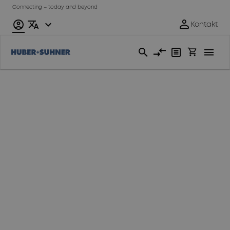
Connecting – today and beyond
Mess- & Prüftechnik
Als das Herzstück
unserer zunehmend
hochtechnisierten
Welt weisen unsere
HF-Komponenten
dauerhaft
zuverlässige
Leistung bei hohen
Datenraten, bei
hohen Frequenzen
und unter allen
Testbedingungen