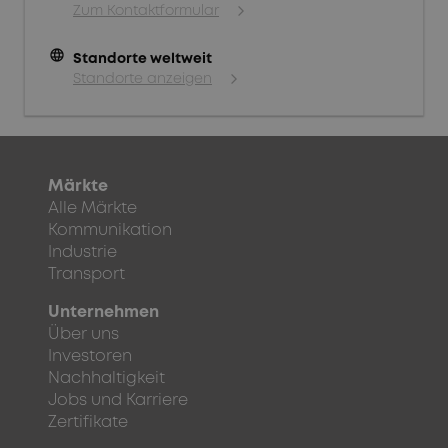
Zum Kontaktformular
language
Standorte weltweit
Standorte anzeigen
Märkte
Alle Märkte
Kommunikation
Industrie
Transport
Unternehmen
Über uns
Investoren
Nachhaltigkeit
Jobs und Karriere
Zertifikate