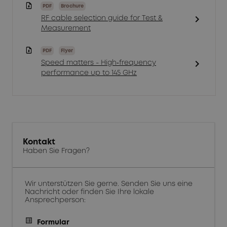
PDF
Brochure
chevron_right
RF cable selection guide for Test &
Measurement
PDF
Flyer
chevron_right
Speed matters - High‑frequency
performance up to 145 GHz
Kontakt
Haben Sie Fragen?
Wir unterstützen Sie gerne. Senden Sie uns eine
Nachricht oder finden Sie Ihre lokale
Ansprechperson:
Formular