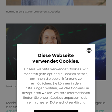
Romina Breu, S&OP Improvement Specialist
Diese Webseite
verwendet Cookies.
GERMAN
Unsere Website verwendet Cookies. Wir
ENGLISH
möchten gern optionale Cookies setzen,
um Ihnen die beste Erfahrung zu
ermöglichen. Sie können in den
Maria Jozwicka, Technical Project & Program Manager
Einstellungen wählen, welche Cookies Sie
akzeptieren wollen. Weitere Informationen
finden Sie unter „Cookies anpassen“ oder
hier in unserer Datenschutzerklärung.
Maria Jozwicka, Technical Project & Program Manager in
der Schweiz:
„Alle hier sind sehr offen, und das
Arbeitsumfeld ist sehr vielfältig. Von Anfang an habe ich