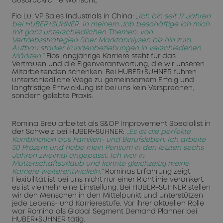
ausdrücklich erwünscht.
Fio Lu, VP Sales Industrials in China:
„Ich bin seit 17 Jahren
bei HUBER+SUHNER. In meinem Job beschäftige ich mich
mit ganz unterschiedlichen Themen, von
Vertriebsstrategien über Marktanalysen bis hin zum
Aufbau starker Kundenbeziehungen in verschiedenen
Märkten.“
Fios langjährige Karriere steht für das
Vertrauen und die Eigenverantwortung, die wir unseren
Mitarbeitenden schenken. Bei HUBER+SUHNER führen
unterschiedliche Wege zu gemeinsamem Erfolg und
langfristige Entwicklung ist bei uns kein Versprechen,
sondern gelebte Praxis.
Romina Breu arbeitet als S&OP Improvement Specialist in
der Schweiz bei HUBER+SUHNER:
„Es ist die perfekte
Kombination aus Familien- und Berufsleben. Ich arbeite
50 Prozent und habe mein Pensum in den letzten sechs
Jahren zweimal angepasst. Ich war in
Mutterschaftsurlaub und konnte gleichzeitig meine
Karriere weiterentwickeln.“
Rominas Erfahrung zeigt:
Flexibilität ist bei uns nicht nur einer Richtlinie verankert,
es ist vielmehr eine Einstellung. Bei HUBER+SUHNER stellen
wir den Menschen in den Mittelpunkt und unterstützen
jede Lebens- und Karrierestufe. Vor ihrer aktuellen Rolle
war Romina als Global Segment Demand Planner bei
HUBER+SUHNER tätig.