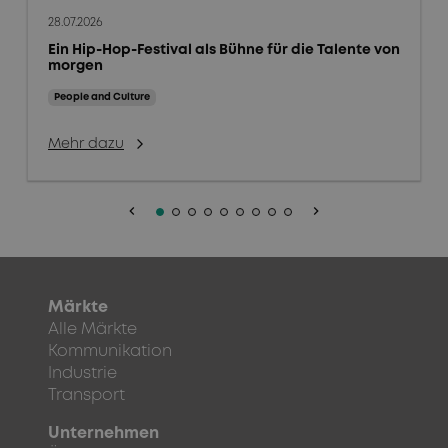
28.07.2026
Ein Hip-Hop-Festival als Bühne für die Talente von
morgen
People and Culture
Mehr dazu
keyboard_arrow_left
keyboard_arrow_right
Märkte
Alle Märkte
Kommunikation
Industrie
Transport
Unternehmen