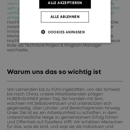
ALLE AKZEPTIEREN
mich im Team willkommen gefühlt. Was mir ebenfalls
sehr gefällt: Ich kann meine Forschungsarbeit weiterhin
verfolgen, an Innovationen arbeiten und neue Ideen
ALLE ABLEHNEN
entwickeln.“
In ihrer Rolle im Team für
Hochfrequenzkomponenten schlägt Maria eine Brücke
zwischen akademischer Forschung und praxisnaher
Innovation.
COOKIES ANPASSEN
Maria begann ihre Laufbahn bei HUBER+SUHNER als
Hochfrequenzingenieurin, bevor sie kürzlich in ihre neue
Rolle als Technical Project & Program Manager
wechselte.
Warum uns das so wichtig ist
Von Lernenden bis zu Führungskräften, von der Schweiz
bis nach China, unsere Mitarbeitenden prägen
HUBER+SUHNER jeden Tag. Sie handeln mit Sinn,
wachsen mit Selbstvertrauen und unterstützen sich
gegenseitig, über Länder- und Bereichsgrenzen hinweg.
Unser Ziel ist es, ein Arbeitsumfeld zu schaffen, in dem
unterschiedliche Wege zu gemeinsamem Erfolg führen
und Offenheit auf Exzellenz trifft. Wir schätzen Menschen
für das, was sie sind, und was sie als Individuen und