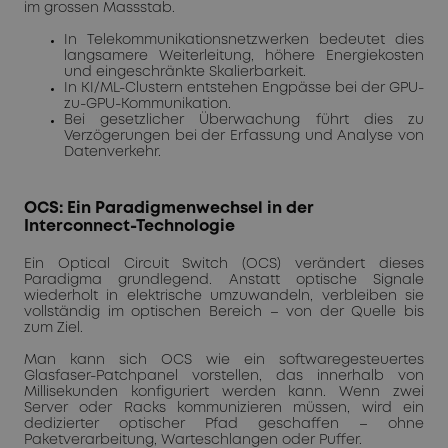
im grossen Massstab.
In Telekommunikationsnetzwerken bedeutet dies
langsamere Weiterleitung, höhere Energiekosten
und eingeschränkte Skalierbarkeit.
In KI/ML-Clustern entstehen Engpässe bei der GPU-
zu-GPU-Kommunikation.
Bei gesetzlicher Überwachung führt dies zu
Verzögerungen bei der Erfassung und Analyse von
Datenverkehr.
OCS: Ein Paradigmenwechsel in der
Interconnect-Technologie
Ein Optical Circuit Switch (OCS) verändert dieses
Paradigma grundlegend. Anstatt optische Signale
wiederholt in elektrische umzuwandeln, verbleiben sie
vollständig im optischen Bereich – von der Quelle bis
zum Ziel.
Man kann sich OCS wie ein softwaregesteuertes
Glasfaser-Patchpanel vorstellen, das innerhalb von
Millisekunden konfiguriert werden kann. Wenn zwei
Server oder Racks kommunizieren müssen, wird ein
dedizierter optischer Pfad geschaffen – ohne
Paketverarbeitung, Warteschlangen oder Puffer.