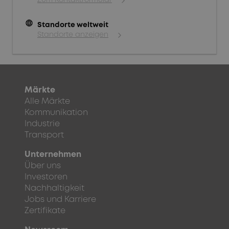
Zum Kontaktformular
language
Standorte weltweit
Standorte anzeigen
Märkte
Alle Märkte
Kommunikation
Industrie
Transport
Unternehmen
Über uns
Investoren
Nachhaltigkeit
Jobs und Karriere
Zertifikate