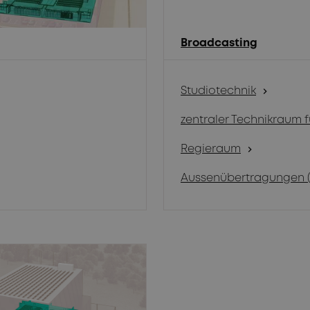
Broadcasting
Studiotechnik
chevron_right
zentraler Technikraum 
Regieraum
chevron_right
Aussenübertragungen 