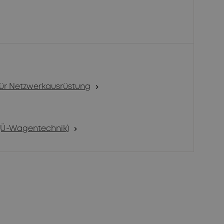
für Netzwerkausrüstung
chevron_right
(Ü-Wagentechnik)
chevron_right