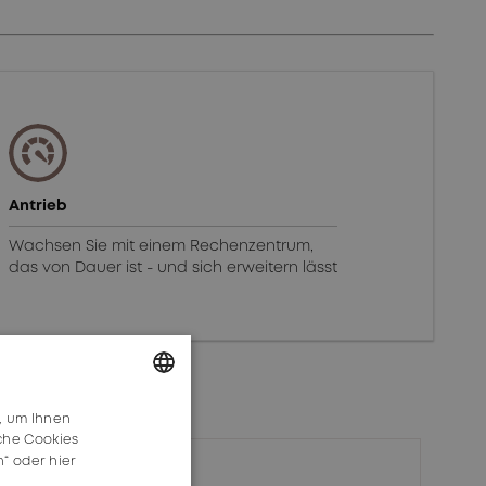
Antrieb
Wachsen Sie mit einem Rechenzentrum,
das von Dauer ist - und sich erweitern lässt
, um Ihnen
GERMAN
lche Cookies
ENGLISH
n“ oder
hier