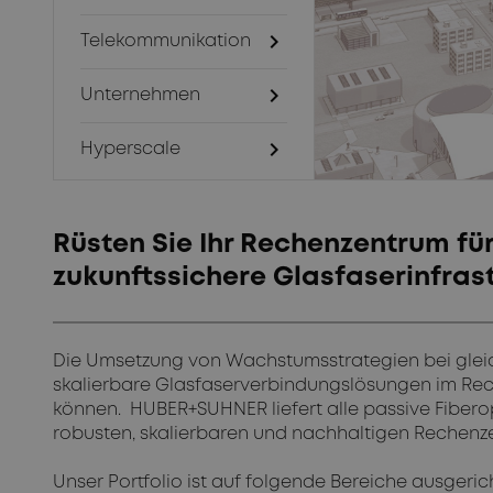
chevron_right
Telekommunikation
chevron_right
Unternehmen
chevron_right
Hyperscale
Rüsten Sie Ihr Rechenzentrum fü
zukunftssichere Glasfaserinfras
Die Umsetzung von Wachstumsstrategien bei gleich
skalierbare Glasfaserverbindungslösungen im Re
können. HUBER+SUHNER liefert alle passive Fiberop
robusten, skalierbaren und nachhaltigen Rechenz
Unser Portfolio ist auf folgende Bereiche ausgerich