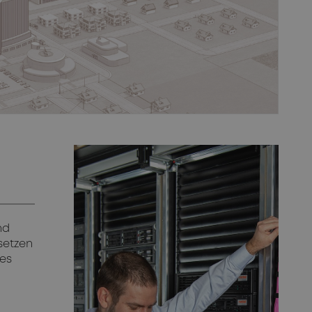
nd
setzen
nes