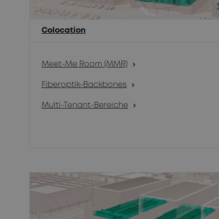
Colocation
Meet-Me Room (MMR)
chevron_right
Fiberoptik-Backbones
chevron_right
Multi-Tenant-Bereiche
chevron_right