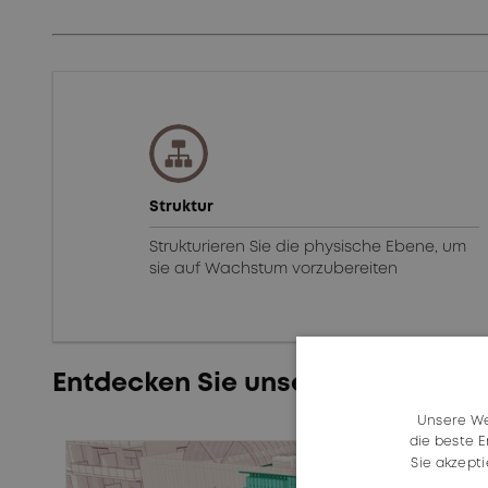
Struktur
Strukturieren Sie die physische Ebene, um
sie auf Wachstum vorzubereiten
Entdecken Sie unsere Anwendung
Unsere We
die beste E
Sie akzept