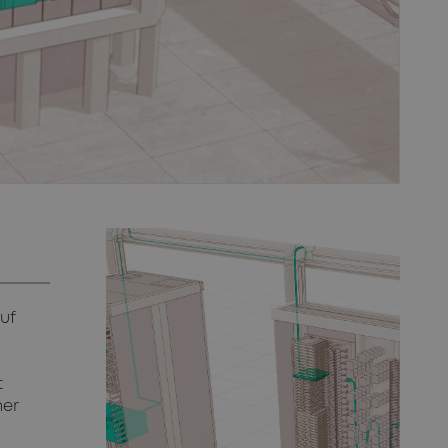
uf
t
ner