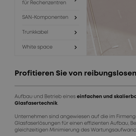
für Rechenzentren
chevron_right
SAN-Komponenten
chevron_right
Trunkkabel
chevron_right
White space
Profitieren Sie von reibungslose
Aufbau und Betrieb eines
einfachen und skalierb
Glasfasertechnik
.
Unternehmen sind angewiesen auf die im Firmenge
Glasfaserlösungen für einen effizienten Aufbau, B
gleichzeitigen Minimierung des Wartungsaufwand