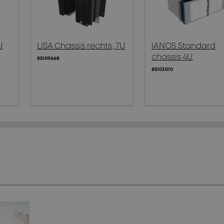
U
LISA Chassis rechts, 7U
IANOS Standard
chassis 4U
85109668
85103010