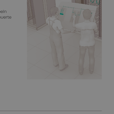
eln
euerte