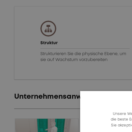
Struktur
Strukturieren Sie die physische Ebene, um
sie auf Wachstum vorzubereiten
Unternehmensanwendungen
Unsere We
die beste E
Sie akzept