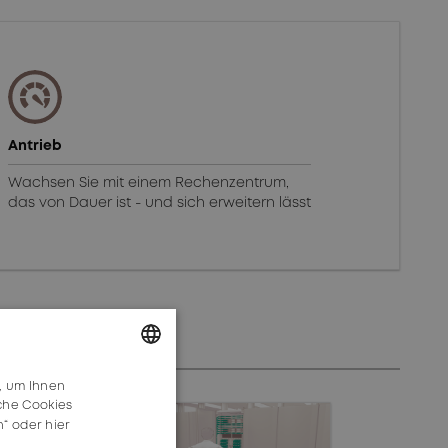
Antrieb
Wachsen Sie mit einem Rechenzentrum,
das von Dauer ist - und sich erweitern lässt
, um Ihnen
GERMAN
lche Cookies
ENGLISH
n“ oder
hier