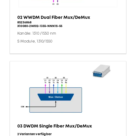
02 WWDM Dual Fiber Mux/DeMux
85236868
X10080-2WI02-1355-NNN1S-55
Kanäle: 1310 /1550 nm
S Module, 1310/1550
03 DWDM Single Fiber Mux/DeMux
2 Varianten verfügbar