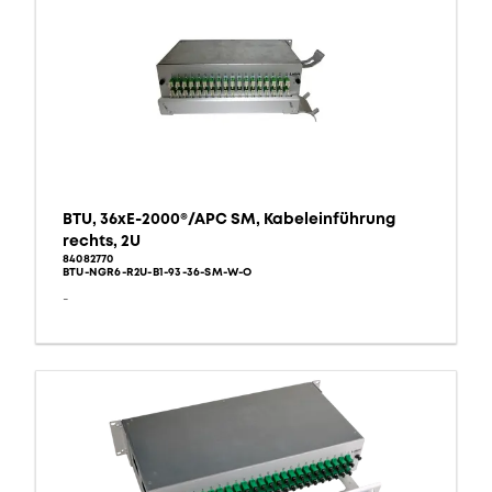
BTU, 36xE-2000®/APC SM, Kabeleinführung
rechts, 2U
84082770
BTU-NGR6-R2U-B1-93-36-SM-W-O
-