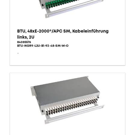
BTU, 48xE-2000®/APC SM, Kabeleinführung
links, 2U
84085576
BTU-NGR9-L2U-B1-93-48-SM-W-O
-