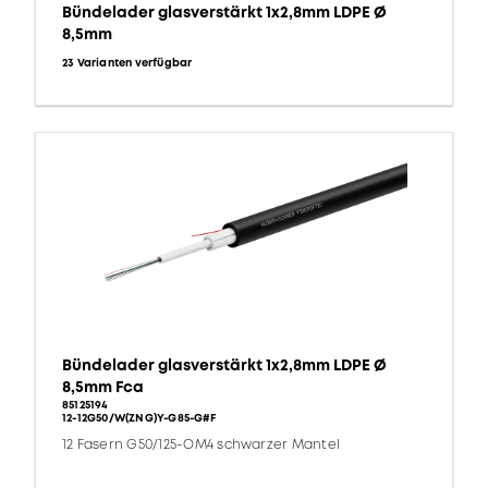
Bündelader glasverstärkt 1x2,8mm LDPE Ø
8,5mm
23 Varianten verfügbar
Bündelader glasverstärkt 1x2,8mm LDPE Ø
8,5mm Fca
85125194
12-12G50/W(ZNG)Y-G85-G#F
12 Fasern G50/125-OM4 schwarzer Mantel