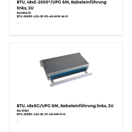
BTU, 48xE-2000®/UPC SM, Kabeleinführung
links, 2U
84086476
BTU-NGR9-L2U-B1-90-48-MM-W-O
-
BTU, 48xSC/UPC SM, Kabeleinführung links, 2U
84121561
BTU-NGR9-L2U-B1-70-48-SM-P-O
-