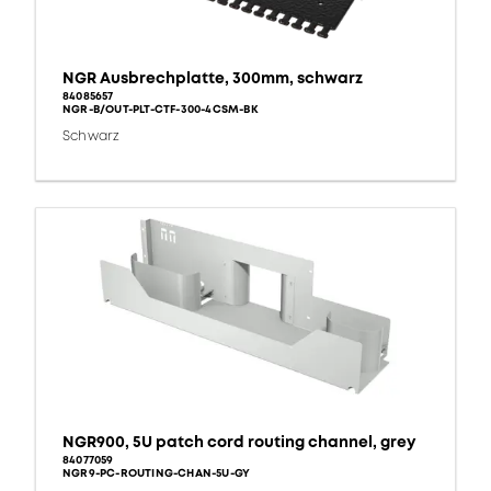
NGR Ausbrechplatte, 300mm, schwarz
84085657
NGR-B/OUT-PLT-CTF-300-4CSM-BK
Schwarz
NGR900, 5U patch cord routing channel, grey
84077059
NGR9-PC-ROUTING-CHAN-5U-GY