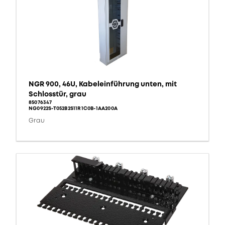
NGR 900, 46U, Kabeleinführung unten, mit
Schlosstür, grau
85076347
NG0922S-T052B2S11R1C0B-1AA200A
Grau