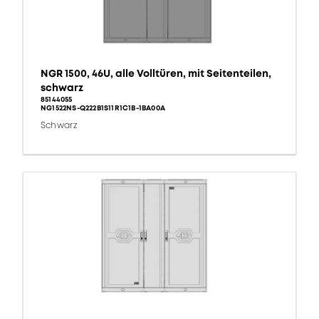
NGR 1500, 46U, alle Volltüren, mit Seitenteilen,
schwarz
85144055
NG1522NS-Q222B1S11R1C1B-1BA00A
Schwarz