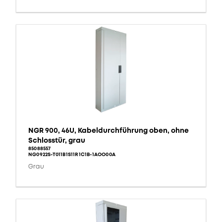
NGR 900, 46U, Kabeldurchführung oben, ohne
Schlosstür, grau
85088557
NG0922S-T011B1S11R1C1B-1AOO00A
Grau