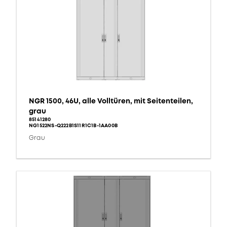
NGR 1500, 46U, alle Volltüren, mit Seitenteilen,
grau
85141280
NG1522NS-Q222B1S11R1C1B-1AA00B
Grau