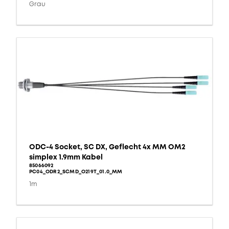
Grau
ODC-4 Socket, SC DX, Geflecht 4x MM OM2
simplex 1.9mm Kabel
85066092
PC04_ODR2_SCMD_O219T_01.0_MM
1m