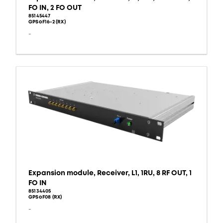
FO IN, 2 FO OUT
85145447
GPSoF16-2 (RX)
-
Expansion module, Receiver, L1, 1RU, 8 RF OUT, 1
FO IN
85134405
GPSoF08 (RX)
-