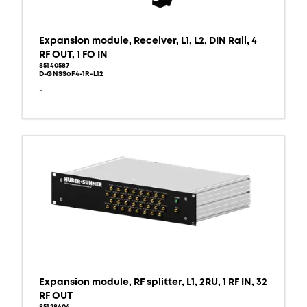
Expansion module, Receiver, L1, L2, DIN Rail, 4
RF OUT, 1 FO IN
85140587
D-GNSSoF4-1R-L12
-
Expansion module, RF splitter, L1, 2RU, 1 RF IN, 32
RF OUT