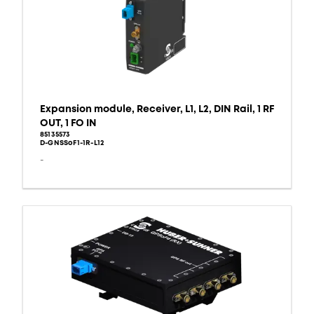
Expansion module, Receiver, L1, L2, DIN Rail, 1 RF
OUT, 1 FO IN
85135573
D-GNSSoF1-1R-L12
-