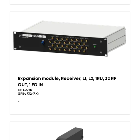
Expansion module, Receiver, L1, L2, 1RU, 32 RF
OUT, 1 FO IN
85140926
GPSoF32 (RX)
-