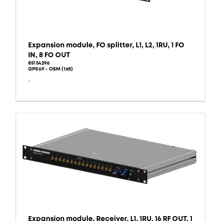
Expansion module, FO splitter, L1, L2, 1RU, 1 FO
IN, 8 FO OUT
85154296
GPSoF - OSM (1x8)
-
Expansion module, Receiver, L1, 1RU, 16 RF OUT, 1