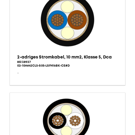
2-adriges Stromkabel, 10 mm2, Klasse 5, Dca
85138937
02-10mm2CL5-S05-LSFH16BK-CE#D
-