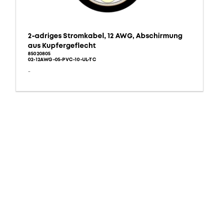
2-adriges Stromkabel, 12 AWG, Abschirmung
aus Kupfergeflecht
85020805
02-12AWG-05-PVC-10-UL-TC
-