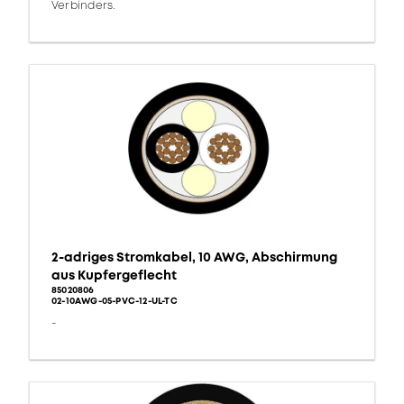
Verbinders.
2-adriges Stromkabel, 10 AWG, Abschirmung
aus Kupfergeflecht
85020806
02-10AWG-05-PVC-12-UL-TC
-