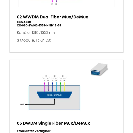
02 WWDM Dual Fiber Mux/DeMux
85236868
X10080-2WI02-1355-NNN1S-55
Kanäle: 1310 /1550 nm
S Module, 1310/1550
03 DWDM Single Fiber Mux/DeMux
2 Varianten verfügbar