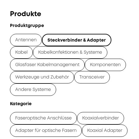
Produkte
Produktgruppe
Antennen
Steckverbinder & Adapter
Kabel
Kabelkonfektionen & Systeme
Glasfaser Kabelmanagement
Komponenten
Werkzeuge und Zubehör
Transceiver
Andere Systeme
Kategorie
Faseroptische Anschlüsse
Koaxialverbinder
Adapter für optische Fasern
Koaxial Adapter