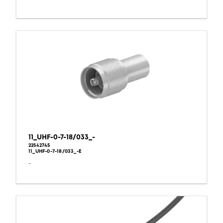
11_UHF-0-7-18/033_-
22542745
11_UHF-0-7-18/033_-E
-