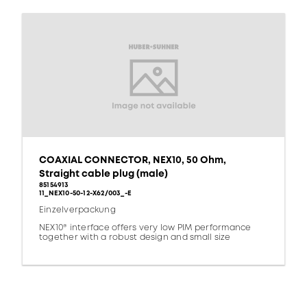
COAXIAL CONNECTOR, NEX10, 50 Ohm,
Straight cable plug (male)
85154913
11_NEX10-50-12-X62/003_-E
Einzelverpackung
NEX10® interface offers very low PIM performance
together with a robust design and small size