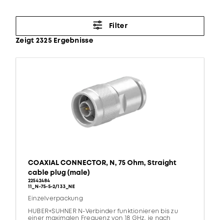
Filter
Zeigt 2325 Ergebnisse
COAXIAL CONNECTOR, N, 75 Ohm, Straight
cable plug (male)
22542484
11_N-75-5-2/133_NE
Einzelverpackung
HUBER+SUHNER N-Verbinder funktionieren bis zu
einer maximalen Frequenz von 18 GHz, je nach