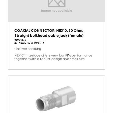
COAXIAL CONNECTOR, NEX10, 50 Ohm,
Straight bulkhead cable jack (female)
85095339
24_NEX10-50-2-1/033_-Y
Großverpackung
NEX10® interface offers very low PIM performance
together with a robust design and small size