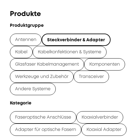
Produkte
Produktgruppe
Antennen
Steckverbinder & Adapter
Kabel
Kabelkonfektionen & Systeme
Glasfaser Kabelmanagement
Komponenten
Werkzeuge und Zubehör
Transceiver
Andere Systeme
Kategorie
Faseroptische Anschlüsse
Koaxialverbinder
Adapter für optische Fasern
Koaxial Adapter