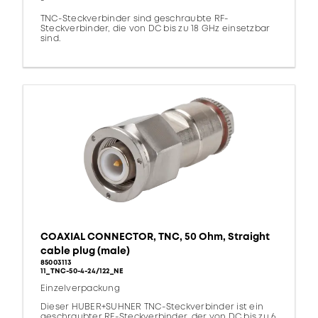
-
TNC-Steckverbinder sind geschraubte RF-
Steckverbinder, die von DC bis zu 18 GHz einsetzbar
sind.
COAXIAL CONNECTOR, TNC, 50 Ohm, Straight
cable plug (male)
85003113
11_TNC-50-4-24/122_NE
Einzelverpackung
Dieser HUBER+SUHNER TNC-Steckverbinder ist ein
geschraubter RF-Steckverbinder, der von DC bis zu 6