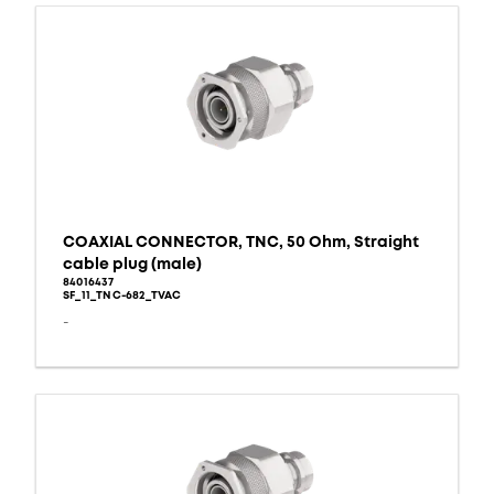
COAXIAL CONNECTOR, TNC, 50 Ohm, Straight
cable plug (male)
84016437
SF_11_TNC-682_TVAC
-