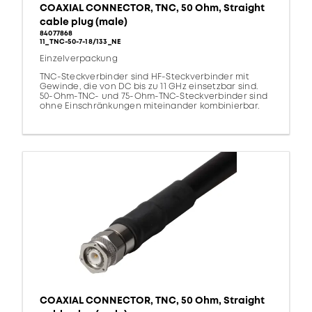
COAXIAL CONNECTOR, TNC, 50 Ohm, Straight
cable plug (male)
84077868
11_TNC-50-7-18/133_NE
Einzelverpackung
TNC-Steckverbinder sind HF-Steckverbinder mit
Gewinde, die von DC bis zu 11 GHz einsetzbar sind.
50-Ohm-TNC- und 75-Ohm-TNC-Steckverbinder sind
ohne Einschränkungen miteinander kombinierbar.
COAXIAL CONNECTOR, TNC, 50 Ohm, Straight