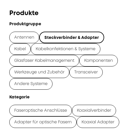
Produkte
Produktgruppe
Antennen
Steckverbinder & Adapter
Kabel
Kabelkonfektionen & Systeme
Glasfaser Kabelmanagement
Komponenten
Werkzeuge und Zubehör
Transceiver
Andere Systeme
Kategorie
Faseroptische Anschlüsse
Koaxialverbinder
Adapter für optische Fasern
Koaxial Adapter