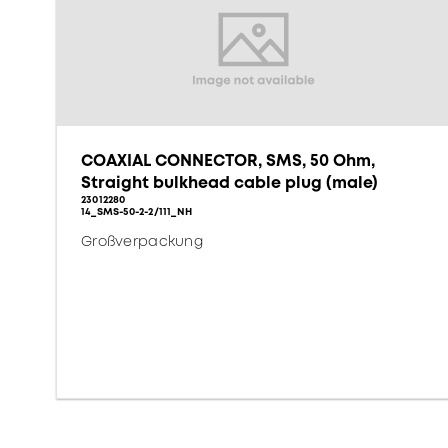
COAXIAL CONNECTOR, SMS, 50 Ohm,
Straight bulkhead cable plug (male)
23012280
14_SMS-50-2-2/111_NH
Großverpackung