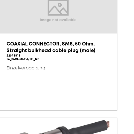
COAXIAL CONNECTOR, SMS, 50 Ohm,
Straight bulkhead cable plug (male)
22648818
14_SMS-50-2-1/111_NE
Einzelverpackung