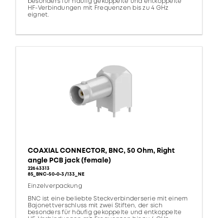
besonders für häufig gekoppelte und entkoppelte
HF-Verbindungen mit Frequenzen bis zu 4 GHz
eignet.
COAXIAL CONNECTOR, BNC, 50 Ohm, Right
angle PCB jack (female)
22643313
85_BNC-50-0-3/133_NE
Einzelverpackung
BNC ist eine beliebte Steckverbinderserie mit einem
Bajonettverschluss mit zwei Stiften, der sich
besonders für häufig gekoppelte und entkoppelte