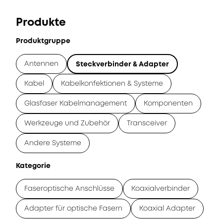
Produkte
Produktgruppe
Antennen
Steckverbinder & Adapter
Kabel
Kabelkonfektionen & Systeme
Glasfaser Kabelmanagement
Komponenten
Werkzeuge und Zubehör
Transceiver
Andere Systeme
Kategorie
Faseroptische Anschlüsse
Koaxialverbinder
Adapter für optische Fasern
Koaxial Adapter