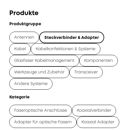
Produkte
Produktgruppe
Antennen
Steckverbinder & Adapter
Kabel
Kabelkonfektionen & Systeme
Glasfaser Kabelmanagement
Komponenten
Werkzeuge und Zubehör
Transceiver
Andere Systeme
Kategorie
Faseroptische Anschlüsse
Koaxialverbinder
Adapter für optische Fasern
Koaxial Adapter