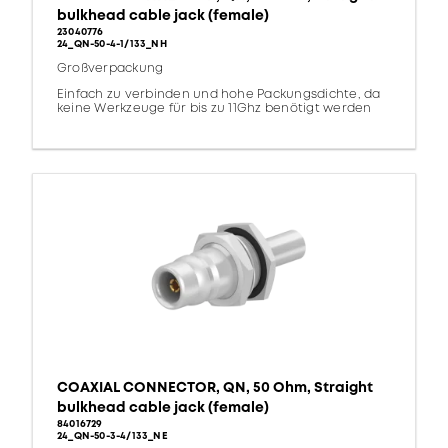
bulkhead cable jack (female)
23040776
24_QN-50-4-1/133_NH
Großverpackung
Einfach zu verbinden und hohe Packungsdichte, da
keine Werkzeuge für bis zu 11Ghz benötigt werden
COAXIAL CONNECTOR, QN, 50 Ohm, Straight
bulkhead cable jack (female)
84016729
24_QN-50-3-4/133_NE