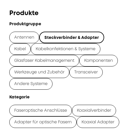
Produkte
Produktgruppe
Antennen
Steckverbinder & Adapter
Kabel
Kabelkonfektionen & Systeme
Glasfaser Kabelmanagement
Komponenten
Werkzeuge und Zubehör
Transceiver
Andere Systeme
Kategorie
Faseroptische Anschlüsse
Koaxialverbinder
Adapter für optische Fasern
Koaxial Adapter