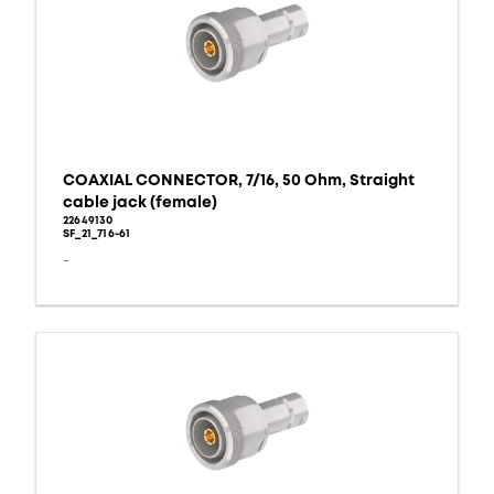
COAXIAL CONNECTOR, 7/16, 50 Ohm, Straight
cable jack (female)
22649130
SF_21_716-61
-