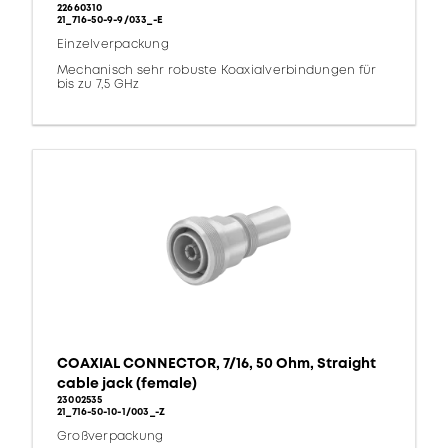
22660310
21_716-50-9-9/033_-E
Einzelverpackung
Mechanisch sehr robuste Koaxialverbindungen für
bis zu 7,5 GHz
COAXIAL CONNECTOR, 7/16, 50 Ohm, Straight
cable jack (female)
23002535
21_716-50-10-1/003_-Z
Großverpackung