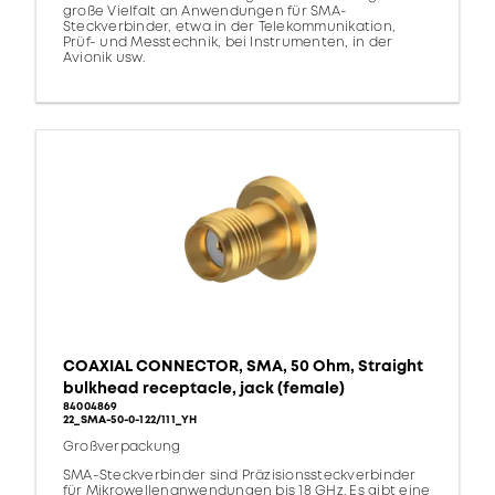
große Vielfalt an Anwendungen für SMA-
Steckverbinder, etwa in der Telekommunikation,
Prüf- und Messtechnik, bei Instrumenten, in der
Avionik usw.
COAXIAL CONNECTOR, SMA, 50 Ohm, Straight
bulkhead receptacle, jack (female)
84004869
22_SMA-50-0-122/111_YH
Großverpackung
SMA-Steckverbinder sind Präzisionssteckverbinder
für Mikrowellenanwendungen bis 18 GHz. Es gibt eine