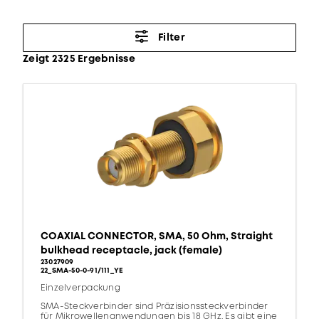
Filter
Zeigt 2325 Ergebnisse
COAXIAL CONNECTOR, SMA, 50 Ohm, Straight
bulkhead receptacle, jack (female)
23027909
22_SMA-50-0-91/111_YE
Einzelverpackung
SMA-Steckverbinder sind Präzisionssteckverbinder
für Mikrowellenanwendungen bis 18 GHz. Es gibt eine