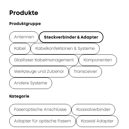
Produkte
Produktgruppe
Antennen
Steckverbinder & Adapter
Kabel
Kabelkonfektionen & Systeme
Glasfaser Kabelmanagement
Komponenten
Werkzeuge und Zubehör
Transceiver
Andere Systeme
Kategorie
Faseroptische Anschlüsse
Koaxialverbinder
Adapter für optische Fasern
Koaxial Adapter