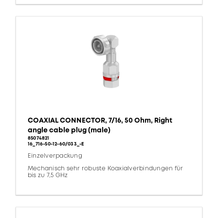
COAXIAL CONNECTOR, 7/16, 50 Ohm, Right
angle cable plug (male)
85074821
16_716-50-12-60/033_-E
Einzelverpackung
Mechanisch sehr robuste Koaxialverbindungen für
bis zu 7,5 GHz