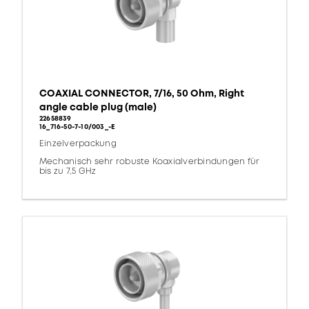
COAXIAL CONNECTOR, 7/16, 50 Ohm, Right
angle cable plug (male)
22658839
16_716-50-7-10/003_-E
Einzelverpackung
Mechanisch sehr robuste Koaxialverbindungen für
bis zu 7,5 GHz