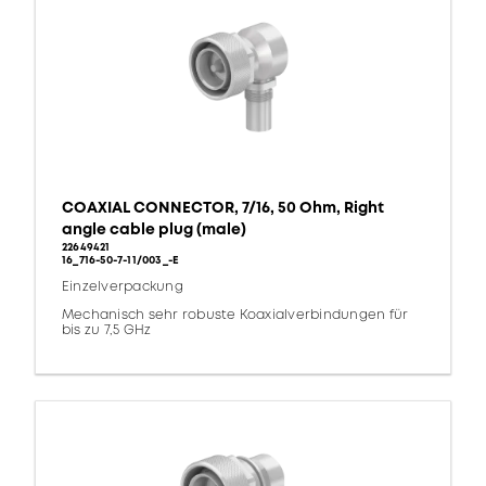
COAXIAL CONNECTOR, 7/16, 50 Ohm, Right
angle cable plug (male)
22649421
16_716-50-7-11/003_-E
Einzelverpackung
Mechanisch sehr robuste Koaxialverbindungen für
bis zu 7,5 GHz