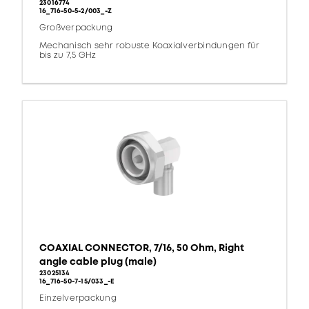
23016774
16_716-50-5-2/003_-Z
Großverpackung
Mechanisch sehr robuste Koaxialverbindungen für
bis zu 7,5 GHz
COAXIAL CONNECTOR, 7/16, 50 Ohm, Right
angle cable plug (male)
23025134
16_716-50-7-15/033_-E
Einzelverpackung