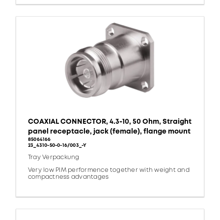
COAXIAL CONNECTOR, 4.3-10, 50 Ohm, Straight
panel receptacle, jack (female), flange mount
85064166
23_4310-50-0-16/003_-Y
Tray Verpackung
Very low PIM performence together with weight and
compactness advantages