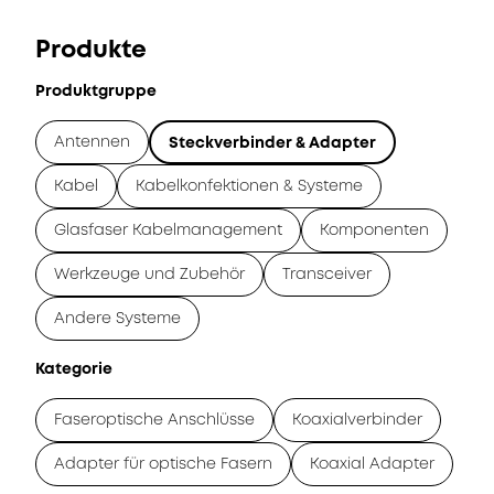
Produkte
Produktgruppe
Antennen
Steckverbinder & Adapter
Kabel
Kabelkonfektionen & Systeme
Glasfaser Kabelmanagement
Komponenten
Werkzeuge und Zubehör
Transceiver
Andere Systeme
Kategorie
Faseroptische Anschlüsse
Koaxialverbinder
Adapter für optische Fasern
Koaxial Adapter