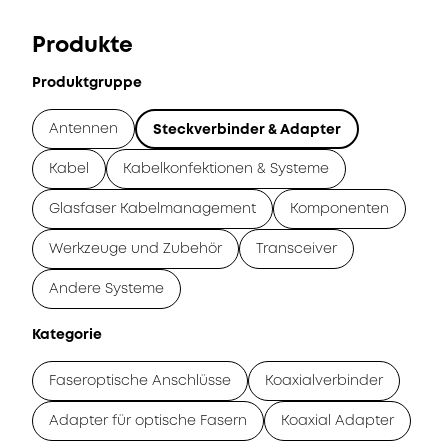
Produkte
Produktgruppe
Antennen
Steckverbinder & Adapter
Kabel
Kabelkonfektionen & Systeme
Glasfaser Kabelmanagement
Komponenten
Werkzeuge und Zubehör
Transceiver
Andere Systeme
Kategorie
Faseroptische Anschlüsse
Koaxialverbinder
Adapter für optische Fasern
Koaxial Adapter