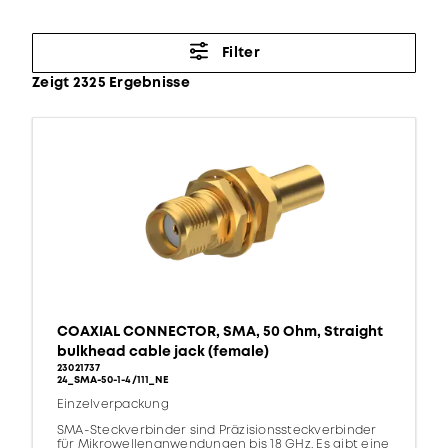
Filter
Zeigt 2325 Ergebnisse
COAXIAL CONNECTOR, SMA, 50 Ohm, Straight
bulkhead cable jack (female)
23021737
24_SMA-50-1-4/111_NE
Einzelverpackung
SMA-Steckverbinder sind Präzisionssteckverbinder
für Mikrowellenanwendungen bis 18 GHz. Es gibt eine