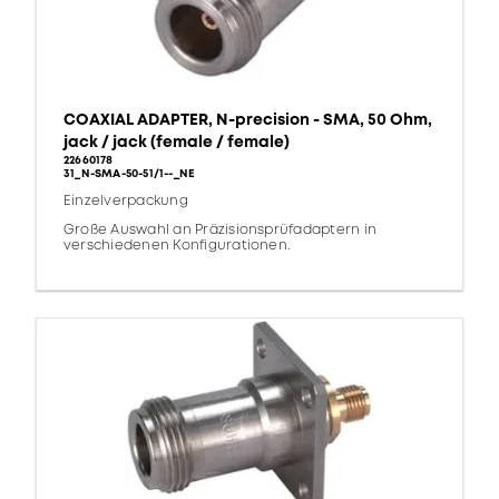
COAXIAL ADAPTER, N-precision - SMA, 50 Ohm,
jack / jack (female / female)
22660178
31_N-SMA-50-51/1--_NE
Einzelverpackung
Große Auswahl an Präzisionsprüfadaptern in
verschiedenen Konfigurationen.