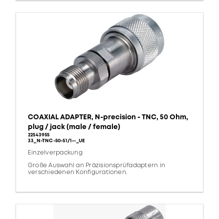
COAXIAL ADAPTER, N-precision - TNC, 50 Ohm,
plug / jack (male / female)
22543955
33_N-TNC-50-51/1--_UE
Einzelverpackung
Große Auswahl an Präzisionsprüfadaptern in
verschiedenen Konfigurationen.