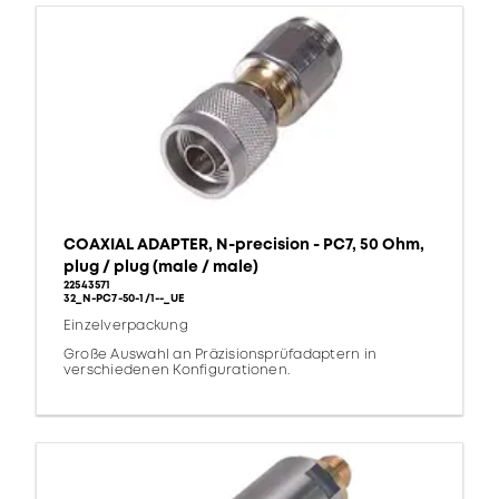
COAXIAL ADAPTER, N-precision - PC7, 50 Ohm,
plug / plug (male / male)
22543571
32_N-PC7-50-1/1--_UE
Einzelverpackung
Große Auswahl an Präzisionsprüfadaptern in
verschiedenen Konfigurationen.