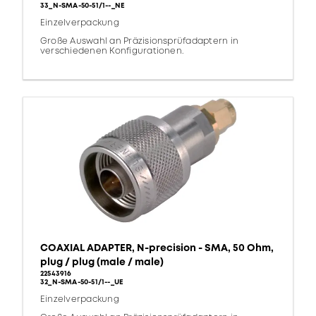
33_N-SMA-50-51/1--_NE
Einzelverpackung
Große Auswahl an Präzisionsprüfadaptern in
verschiedenen Konfigurationen.
COAXIAL ADAPTER, N-precision - SMA, 50 Ohm,
plug / plug (male / male)
22543916
32_N-SMA-50-51/1--_UE
Einzelverpackung