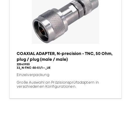
COAXIAL ADAPTER, N-precision - TNC, 50 Ohm,
plug / plug (male / male)
22543953
32_N-TNC-50-51/1--_UE
Einzelverpackung
Große Auswahl an Präzisionsprüfadaptern in
verschiedenen Konfigurationen.