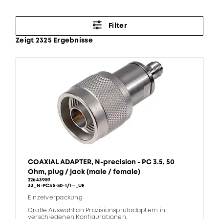
Filter
Zeigt 2325 Ergebnisse
COAXIAL ADAPTER, N-precision - PC 3.5, 50
Ohm, plug / jack (male / female)
22643959
33_N-PC35-50-1/1--_UE
Einzelverpackung
Große Auswahl an Präzisionsprüfadaptern in
verschiedenen Konfigurationen.