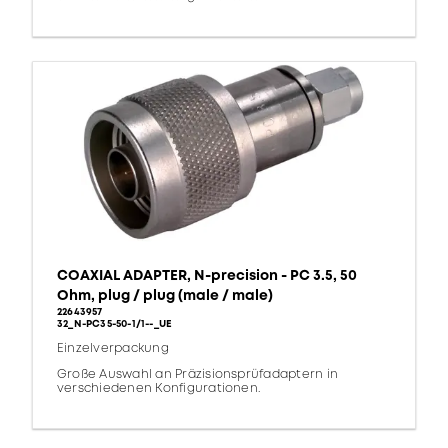
COAXIAL ADAPTER, N-precision - PC 3.5, 50
Ohm, plug / plug (male / male)
22643957
32_N-PC35-50-1/1--_UE
Einzelverpackung
Große Auswahl an Präzisionsprüfadaptern in
verschiedenen Konfigurationen.