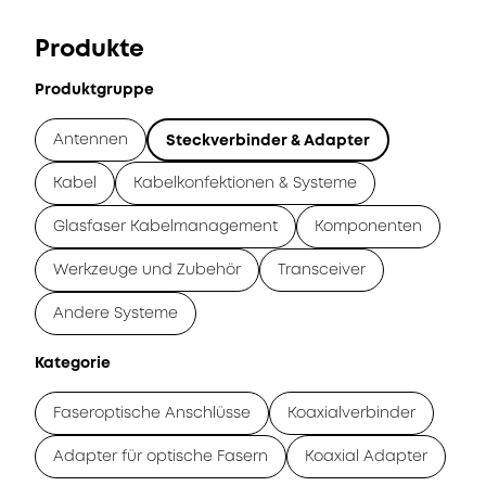
Produkte
Produktgruppe
Antennen
Steckverbinder & Adapter
Kabel
Kabelkonfektionen & Systeme
Glasfaser Kabelmanagement
Komponenten
Werkzeuge und Zubehör
Transceiver
Andere Systeme
Kategorie
Faseroptische Anschlüsse
Koaxialverbinder
Adapter für optische Fasern
Koaxial Adapter