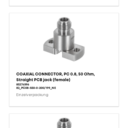
COAXIAL CONNECTOR, PC 0.8, 50 Ohm,
Straight PCB jack (female)
85274596
82_PC08-S50-0-200/199_NE
Einzelverpackung