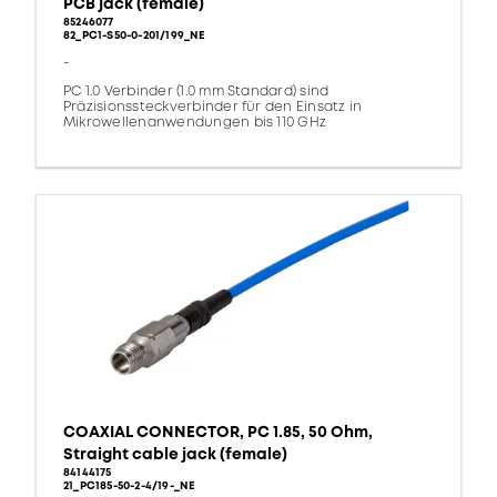
PCB jack (female)
85246077
82_PC1-S50-0-201/199_NE
-
PC 1.0 Verbinder (1.0 mm Standard) sind
Präzisionssteckverbinder für den Einsatz in
Mikrowellenanwendungen bis 110 GHz
COAXIAL CONNECTOR, PC 1.85, 50 Ohm,
Straight cable jack (female)
84144175
21_PC185-50-2-4/19-_NE