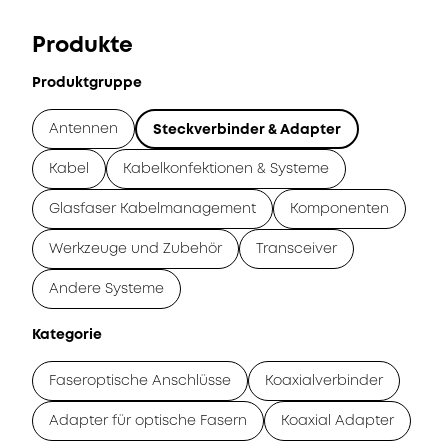
Produkte
Produktgruppe
Antennen
Steckverbinder & Adapter
Kabel
Kabelkonfektionen & Systeme
Glasfaser Kabelmanagement
Komponenten
Werkzeuge und Zubehör
Transceiver
Andere Systeme
Kategorie
Faseroptische Anschlüsse
Koaxialverbinder
Adapter für optische Fasern
Koaxial Adapter