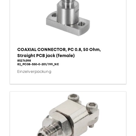
COAXIAL CONNECTOR, PC 0.8, 50 Ohm,
Straight PCB jack (female)
85274598
82_PC08-S50-0-201/199_NE
Einzelverpackung