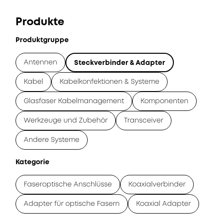
Produkte
Produktgruppe
Antennen
Steckverbinder & Adapter
Kabel
Kabelkonfektionen & Systeme
Glasfaser Kabelmanagement
Komponenten
Werkzeuge und Zubehör
Transceiver
Andere Systeme
Kategorie
Faseroptische Anschlüsse
Koaxialverbinder
Adapter für optische Fasern
Koaxial Adapter