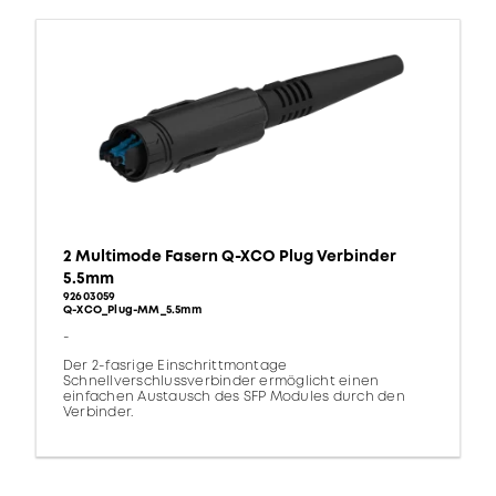
2 Multimode Fasern Q-XCO Plug Verbinder
5.5mm
92603059
Q-XCO_Plug-MM_5.5mm
-
Der 2-fasrige Einschrittmontage
Schnellverschlussverbinder ermöglicht einen
einfachen Austausch des SFP Modules durch den
Verbinder.