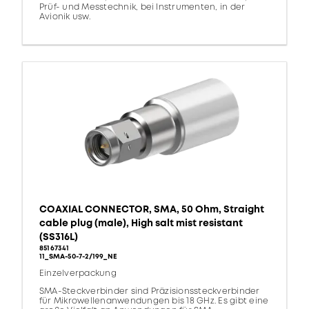
Prüf- und Messtechnik, bei Instrumenten, in der
Avionik usw.
COAXIAL CONNECTOR, SMA, 50 Ohm, Straight
cable plug (male), High salt mist resistant
(SS316L)
85167341
11_SMA-50-7-2/199_NE
Einzelverpackung
SMA-Steckverbinder sind Präzisionssteckverbinder
für Mikrowellenanwendungen bis 18 GHz. Es gibt eine