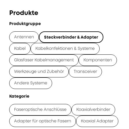
Produkte
Produktgruppe
Antennen
Steckverbinder & Adapter
Kabel
Kabelkonfektionen & Systeme
Glasfaser Kabelmanagement
Komponenten
Werkzeuge und Zubehör
Transceiver
Andere Systeme
Kategorie
Faseroptische Anschlüsse
Koaxialverbinder
Adapter für optische Fasern
Koaxial Adapter