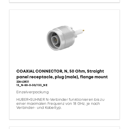
COAXIAL CONNECTOR, N, 50 Ohm, Straight
panel receptacle, plug (male), flange mount
22642831
13_N-50-0-30/133_NE
Einzelverpackung
HUBER+SUHNER N-Verbinder funktionieren bis zu
einer maximalen Frequenz von 18 GHz, je nach
Verbinder- und Kabeltyp.