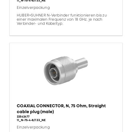
11_N-75-4-6/133_NE
Einzelverpackung
HUBER+SUHNER N-Verbinder funktionieren bis zu
einer maximalen Frequenz von 18 GHz, je nach
Verbinder- und Kabeltyp.
COAXIAL CONNECTOR, N, 75 Ohm, Straight
cable plug (male)
22542477
11_N-75-4-8/133_NE
Einzelverpackung