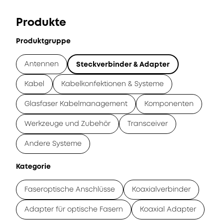
Produkte
Produktgruppe
Antennen
Steckverbinder & Adapter
Kabel
Kabelkonfektionen & Systeme
Glasfaser Kabelmanagement
Komponenten
Werkzeuge und Zubehör
Transceiver
Andere Systeme
Kategorie
Faseroptische Anschlüsse
Koaxialverbinder
Adapter für optische Fasern
Koaxial Adapter