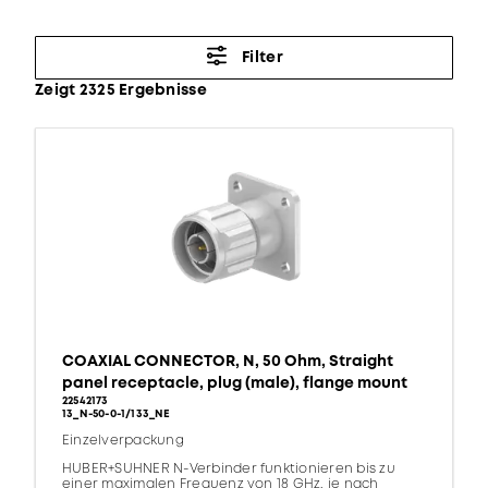
Filter
Zeigt 2325 Ergebnisse
COAXIAL CONNECTOR, N, 50 Ohm, Straight
panel receptacle, plug (male), flange mount
22542173
13_N-50-0-1/133_NE
Einzelverpackung
HUBER+SUHNER N-Verbinder funktionieren bis zu
einer maximalen Frequenz von 18 GHz, je nach