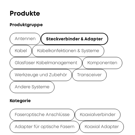
Produkte
Produktgruppe
Antennen
Steckverbinder & Adapter
Kabel
Kabelkonfektionen & Systeme
Glasfaser Kabelmanagement
Komponenten
Werkzeuge und Zubehör
Transceiver
Andere Systeme
Kategorie
Faseroptische Anschlüsse
Koaxialverbinder
Adapter für optische Fasern
Koaxial Adapter