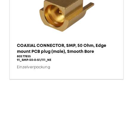
COAXIAL CONNECTOR, SMP, 50 Ohm, Edge
mount PCB plug (male), Smooth Bore
80377835
91_SMP-50-0-S1/111_NE
Einzelverpackung