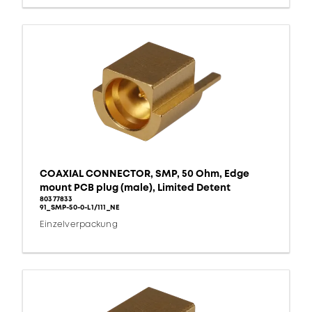
COAXIAL CONNECTOR, SMP, 50 Ohm, Edge
mount PCB plug (male), Limited Detent
80377833
91_SMP-50-0-L1/111_NE
Einzelverpackung