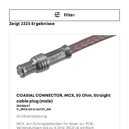
Filter
Zeigt 2325 Ergebnisse
COAXIAL CONNECTOR, MCX, 50 Ohm, Straight
cable plug (male)
23000437
11_MCX-50-2-16/133_NH
Großverpackung
MCX, ein Schnappstecker für Koax-zu-PCB-
Verbindungen bis zu 6 GHz. MCX ist einfach