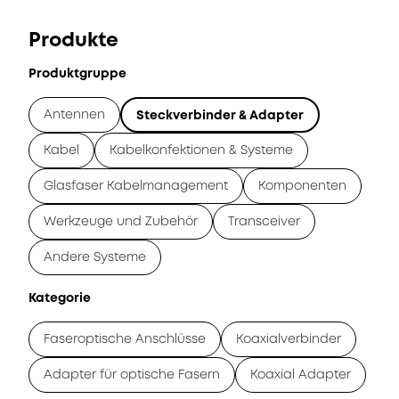
Produkte
Produktgruppe
Antennen
Steckverbinder & Adapter
Kabel
Kabelkonfektionen & Systeme
Glasfaser Kabelmanagement
Komponenten
Werkzeuge und Zubehör
Transceiver
Andere Systeme
Kategorie
Faseroptische Anschlüsse
Koaxialverbinder
Adapter für optische Fasern
Koaxial Adapter