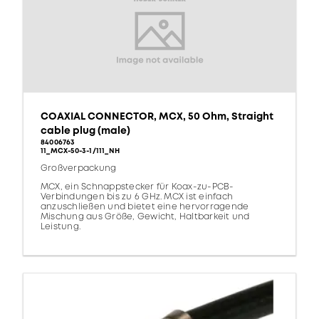
COAXIAL CONNECTOR, MCX, 50 Ohm, Straight
cable plug (male)
84006763
11_MCX-50-3-1/111_NH
Großverpackung
MCX, ein Schnappstecker für Koax-zu-PCB-
Verbindungen bis zu 6 GHz. MCX ist einfach
anzuschließen und bietet eine hervorragende
Mischung aus Größe, Gewicht, Haltbarkeit und
Leistung.