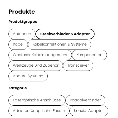
Produkte
Produktgruppe
Antennen
Steckverbinder & Adapter
Kabel
Kabelkonfektionen & Systeme
Glasfaser Kabelmanagement
Komponenten
Werkzeuge und Zubehör
Transceiver
Andere Systeme
Kategorie
Faseroptische Anschlüsse
Koaxialverbinder
Adapter für optische Fasern
Koaxial Adapter