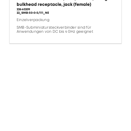
bulkhead receptacle, jack (female)
22640209
22_SMB-50-0-5/111_NE
Einzelverpackung
SMB-Subminiatursteckverbinder sind für
Anwendungen von DC bis 4 GHz geeignet